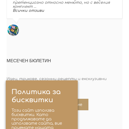
претенциозно относно менюто, но с веселия
комплект …
Всички отзиви
МЕСЕЧЕН БЮЛЕТИН
Идеи, трикове, сезонни рецепти и ексклузивни
оферти. Абонирай се сега!
Политика за
бисквитки
Абонирайте ме
Този сайт използва
бисквитки. Като
продължавате да
използвате сайта, вие
приемате нашата