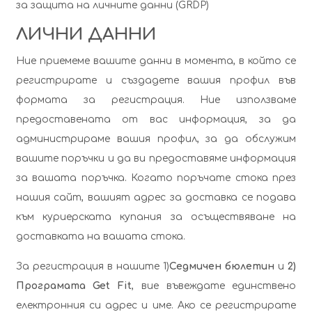
за защита на личните данни (GRDP)
ЛИЧНИ ДАННИ
Ние приемеме вашите данни в момента, в който се
регистрирате и създадете вашия профил във
формата за регистрация. Ние използваме
предоставената от вас информация, за да
администрираме вашия профил, за да обслужим
вашите поръчки и да ви предоставяме информация
за вашата поръчка. Когато поръчате стока през
нашия сайт, вашият адрес за доставка се подава
към куриерската купания за осъществяване на
доставката на вашата стока.
За регистрация в нашите
1)
Седмичен бюлетин
и
2)
Програмата Get Fit
, вие въвеждате единствено
електронния си адрес и име. Ако се регистрирате