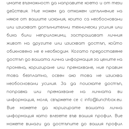
имате възможност да направите което и от тези
действия. Ние можем да откажем изпълнение на
някое от вашите искания, които са необосновани
или изискват допълнителни технически усилия или
биха били неприложими, застрашават личния
живот на другите или изискват достъп, който
обикновено не е необходим. Когато предоставяме
достъп до вашата лична информация за целите на
промяна, коригиране или премахване, ние правим
това безплатно, освен ако това не изисква
необосновани усилия. За да поискате достъп,
поправка или премахване на личната ви
информация, моля, свържете се с
info@lunchbox.eu
.
Вие можете да коригирате вашата лична
информация като влезете във вашия профил. Вие
можете винаги да достъпите до вашия профил