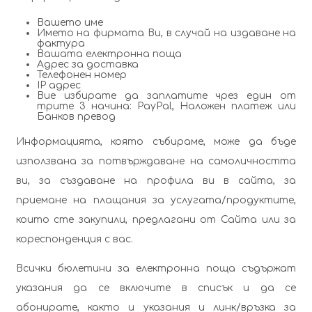
Вашето име
Името на фирмата Ви, в случай на издаване на
фактура
Вашата електронна поща
Адрес за доставка
Телефонен номер
IP адрес
Вие избирате да заплатите чрез един от
трите 3 начина: PayPal, Наложен платеж или
Банков превод
Информацията, която събираме, може да бъде
използвана за потвърждаване на самоличността
ви, за създаване на профила ви в сайта, за
приемане на плащания за услугата/продуктите,
които сте закупили, предлагани от Сайта или за
кореспонденция с вас.
Всички бюлетини за електронна поща съдържат
указания да се включите в списък и да се
абонирате, както и указания и линк/връзка за