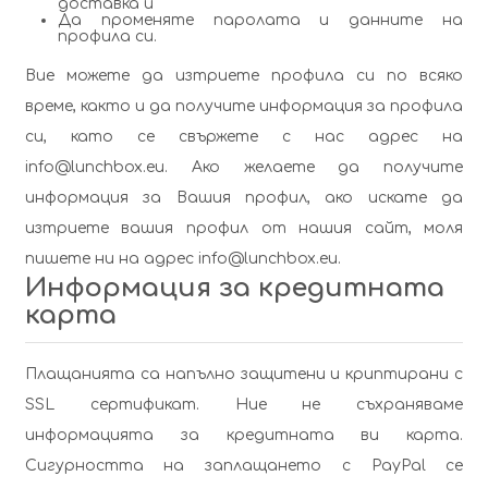
доставка
и
Да променяте паролата и данните на
профила си
.
Вие можете да изтриете профила си по всяко
време, както и да получите информация за профила
си, като се свържете с нас адрес на
info@lunchbox.eu
. Ако желаете да получите
информация за Вашия профил, ако искате да
изтриете вашия профил от нашия сайт, моля
пишете ни на адрес
info@lunchbox.eu
.
Информация за кредитната
карта
Плащанията са напълно защитени и криптирани с
SSL сертификат. Ние не съхраняваме
информацията за кредитната ви карта.
Сигурността на заплащането с PayPal се