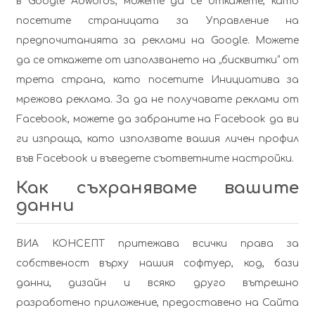
в Google Adwords, можете да се откажете, като
посетите страницата за
Управление на
предпочитанията за реклами на Google
. Можете
да се откажете от използването на „бисквитки“ от
трета страна, като посетите
Инициатива за
мрежова реклама.
За да не получавате реклами от
Facebook, можете да забраните на Facebook да ви
ги изпраща, като използвате вашия личен профил
във Facebook и въведете съответните настройки.
Как съхраняваме вашите
данни
ВИА КОНСЕПТ притежава всички права за
собственост върху нашия софтуер, код, бази
данни, дизайн и всяко друго вътрешно
разработено приложение, предоставено на Сайта