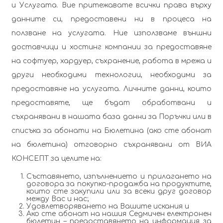
и Услугата. Вие притежавате всички права върху
данните си, предоставени ни в процеса на
ползване на услугата. Ние използваме външни
доставчици и хостинг компании за предоставяне
на софтуер, хардуер, съхранение, работа в мрежа и
други необходими технологии, необходими за
предоставяне на услугата. Личните данни, които
предоставяте, ще бъдат обработвани и
съхранявани в нашата база данни за Поръчки или в
списъка за абонати на Бюлетина (ако сте абонат
на бюлетина) отговорно съхранявани от ВИА
КОНСЕПТ за целите на:
Съставянето, изпълнението и прилагането на
договора за покупко-продажба на продуктите,
които сте закупили или за всеки друг договор
между Вас и нас;
Удовлетворяването на Вашите искания и
Ако сте абонат на нашия Седмичен електронен
бюлетин – предоставянето на информация за