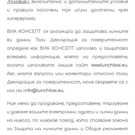
„Условия
„), включително и допълнителните условия
и правила посочени тук и/или достъпни чрез
хипервръзка.
ВИА КОНСЕПТ се ангажира да защитава личните
ви данни. Тази Декларация за поверителност
определя как ВИА КОНСЕПТ използва и защитава
всякаква информация, която ни предоставяте,
когато използвате нашия сайт
www.lunchbox.eu.
Ако имате въпроси или коментари относно тази
Декларация за поверителност, моля свържете се с
нас на
info@lunchbox.eu
.
Ние няма да продаваме, предоставяме, търгуваме
и даваме вашите електронни адреси и лични данни
на никого, по никакъв повод, като спазваме закона
за Защита на личните данни и Общия регламент