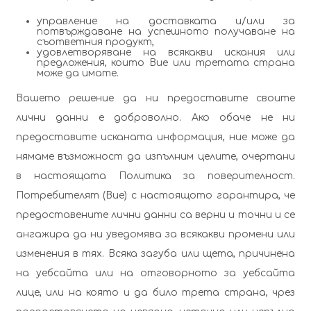
управление на доставката и/или за
потвърждаване на успешното получаване на
съответния продукт,
удовлетворяване на всякакви искания или
предложения, които Вие или третата страна
може да имате.
Вашето решение да ни предоставите своите
лични данни е доброволно. Ако обаче не ни
предоставите исканата информация, ние може да
нямаме възможност да изпълним целите, очертани
в настоящата Политика за поверителност.
Потребителят (Вие) с настоящото гарантира, че
предоставените лични данни са верни и точни и се
ангажира да ни уведомява за всякакви промени или
изменения в тях. Всяка загуба или щета, причинена
на уебсайта или на отговорното за уебсайта
лице, или на която и да било трета страна, чрез