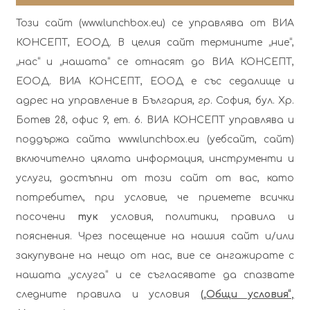
Този сайт (www.lunchbox.eu) се управлява от ВИА
КОНСЕПТ, ЕООД. В целия сайт термините „ние“,
„нас“ и „нашата“ се отнасят до ВИА КОНСЕПТ,
ЕООД. ВИА КОНСЕПТ, ЕООД е със седалище и
адрес на управление в България, гр. София, бул. Хр.
Ботев 28, офис 9, ет. 6. ВИА КОНСЕПТ управлява и
поддържа сайта
www.lunchbox.eu
(уебсайт, сайт)
включително цялата информация, инструменти и
услуги, достъпни от този сайт от вас, като
потребител, при условие, че приемете всички
посочени
тук
условия, политики, правила и
пояснения. Чрез посещение на нашия сайт и/или
закупуване на нещо от нас, вие се ангажирате с
нашата „услуга“ и се съгласявате да спазвате
следните правила и условия
(„Общи условия“,