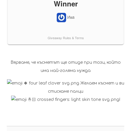
Вярвамe, че късметът ще отиде при този, който
има най-голяма нужда
Желаем късмет и ви
стискаме палци
!