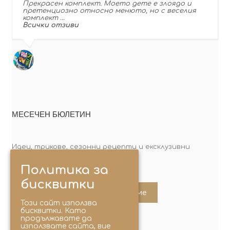
Прекрасен комплект. Моето дете е злоядо и
претенциозно относно менюто, но с веселия
комплект …
Всички отзиви
МЕСЕЧЕН БЮЛЕТИН
Идеи, трикове, сезонни рецепти и ексклузивни
оферти. Абонирай се сега!
Политика за
бисквитки
Абонирайте ме
Този сайт използва
бисквитки. Като
продължавате да
използвате сайта, вие