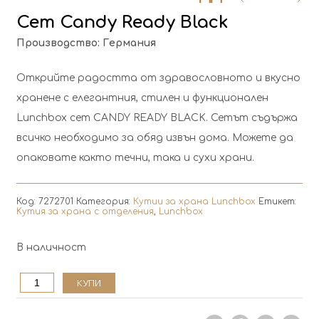
Сет Candy Ready Black
Производство: Германия
Открийте радостта от здравословното и вкусно
хранене с елегантния, стилен и функционален
Lunchbox сет CANDY READY BLACK. Сетът съдържа
всичко необходимо за обяд извън дома. Можете да
опаковате както течни, така и сухи храни.
Код:
7272701
Категория:
Кутии за храна Lunchbox
Етикет:
Kутия за храна с отделения
,
Lunchbox
В наличност
количество
КУПИ
за
Сет
Candy