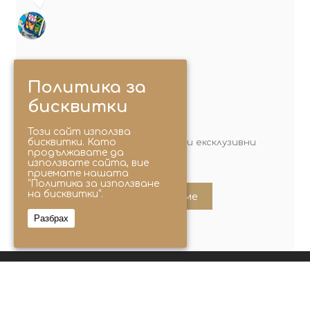
Политика за
МЕСЕЧЕН БЮЛЕТИН
бисквитки
Този сайт използва
бисквитки. Като
Идеи, трикове, сезонни рецепти и ексклузивни
продължавате да
оферти. Абонирай се сега!
използвате сайта, вие
приемате нашата
“Политика за използване
на бисквитки”.
Абонирайте ме
Разбрах
© 2025 Lunchbox®. Всички права запазени.
Следвайте ни с хаштаг: #lunchboxfolks