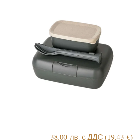
38.00
лв.
с ДДС
(
19.43
€
)