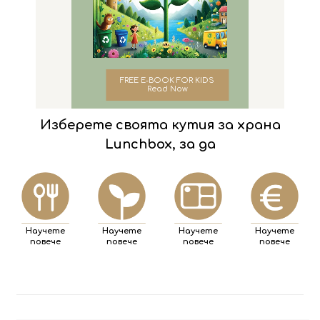
on
FREE E-BOOK FOR KIDS
Read Now
Изберете своята кутия за храна
Lunchbox, за да
Научете
Научете
Научете
Научете
повече
повече
повече
повече