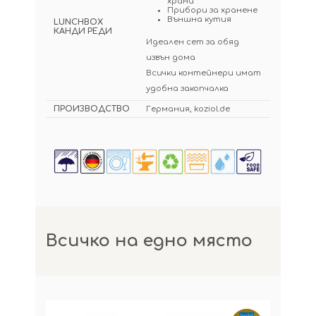
храни
Прибори за хранене
Външна кутия
LUNCHBOX
КАНДИ РЕДИ
Идеален сет за обяд
извън дома
Всички контейнери имат
удобна закопчалка
ПРОИЗВОДСТВО
Германия, koziol.de
Всичко на едно място