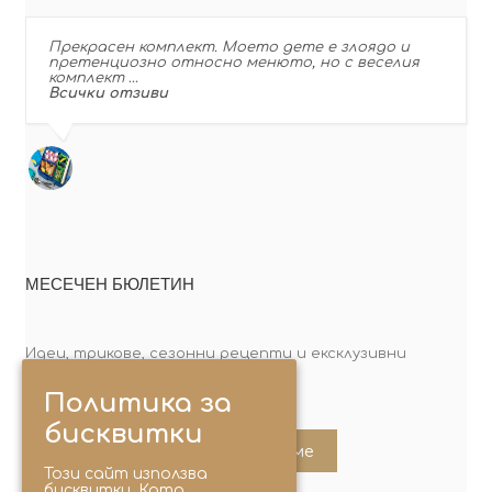
Прекрасен комплект. Моето дете е злоядо и
претенциозно относно менюто, но с веселия
комплект …
Всички отзиви
МЕСЕЧЕН БЮЛЕТИН
Идеи, трикове, сезонни рецепти и ексклузивни
оферти. Абонирай се сега!
Политика за
бисквитки
Абонирайте ме
Този сайт използва
бисквитки. Като