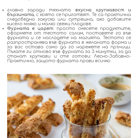
главно заради тяхната
вкусна хрупкавост и
бързината
, с която се приготвят. Те са практична
следобедна закуска или сутрешна, ако добавите
кисело мляко и малко свежи плодове.
Фурната е царят:
просто смесете продуктите,
оформете от тестото салам, поставете го във
фурната и се насладете на магията. Тестото се
разпространява във фурната в желаната форма и
за вас остава само да го нарежете на пръчици.
Пъхате ги отново във фурната за 3 минутки, за да
станат хрупкави и сте готови: Лесно-Забавно-
Практично, защото фурната прави всичко.