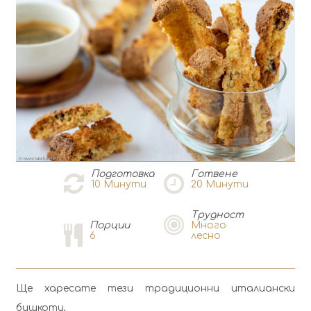
Подготовка
Готвене
10
Минути
20
Минути
Tрудност
Порции
Много
6
лесно
Ще харесате тези традиционни италиански
бишкоти,