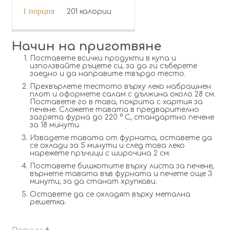
1 порция
201 калории
Начин на приготвяне
Поставете всички продукти в купа и
използвайте ръцете си, за да ги съберете
заедно и да направите твърдо тесто.
Прехвърлете тестото върху леко набрашнен
плот и оформете салам с дължина около 28 cм.
Поставете го в тава, покрита с хартия за
печене. Сложете тавата в предварително
загрята фурна до 220 ° C, стандартно печене
за 18 минути.
Извадете тавата от фурната, оставете да
се охлади за 5 минути и след това леко
нарежете пръчици с широчина 2 cм.
Поставете бишкотите върху листа за печене,
върнете тавата във фурната и печете още 3
минути, за да станат хрупкави.
Оставете да се охладят върху метална
решетка.