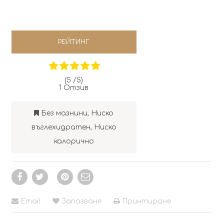
РЕЙТИНГ
(5 /
5
)
1
Отзив
Без мазнини
,
Ниско
въглехидратен
,
Ниско
калорично
Email
Запазване
Принтиране