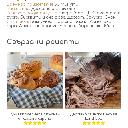
Порции:
6
Време за приготвяне
30 Минути
Вид ястие:
Десерти и снаксове
Рецепта подходяща за:
Finger foods
,
Left overs-great
overs
,
Бисквити и снаксове
,
Десерт
,
Закуска
,
Снак
Съставки:
Бакпулвер
,
Брашно
,
Захар
,
Лимонова
кора
,
Филирани бадеми
,
Червени боровинки
,
Яйца
Свързани рецепти
6
1
6
12
120 Min
300 Min
Пухкави хлебчета с пълнеж
Дърпано свинско месо за
от салам и сирене
Lunchbox