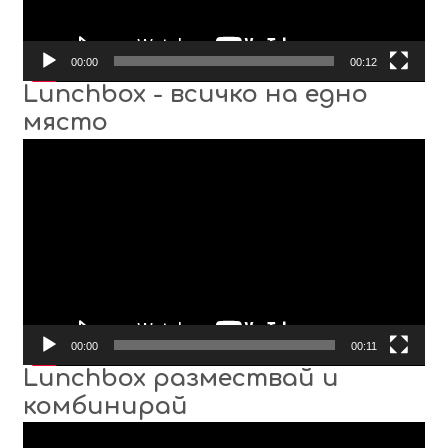
00:00
00:12
Lunchbox - всичко на едно
място
Видео
00:00
00:11
Lunchbox размествай и
комбинирай
Видео