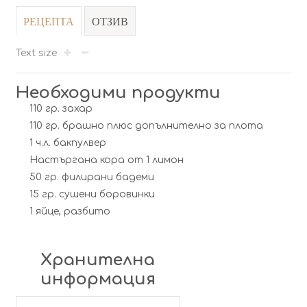
РЕЦЕПТА
ОТЗИВ
Text size
Необходими продукти
110 гр. захар
110 гр. брашно плюс допълнително за плота
1 ч.л. бакпулвер
Настъргана кора от 1 лимон
50 гр. филирани бадеми
15 гр. сушени боровинки
1 яйце, разбито
Хранителна
информация