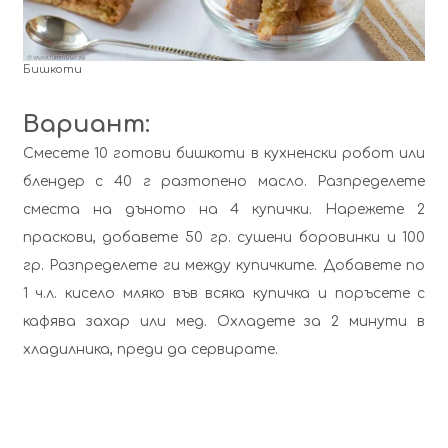
Бишкоти
Вариант:
Смесете 10 готови бишкоти в кухненски робот или
блендер с 40 г разтопено масло. Разпределете
сместа на дъното на 4 купички. Нарежете 2
праскови, добавете 50 гр. сушени боровинки и 100
гр. Разпределете ги между купичките. Добавете по
1 ч.л. кисело мляко във всяка купичка и поръсете с
кафява захар или мед. Охладете за 2 минути в
хладилника, преди да сервирате.