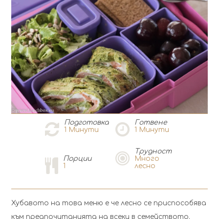
Подготовка
Готвене
1
Минути
1
Минути
Tрудност
Порции
Много
1
лесно
Хубавото на това меню е че лесно се приспособява
към предпочитанията на всеки в семейството.