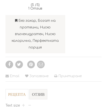
(5 /
5
)
1
Отзив
Без захар
,
Богат на
протеини
,
Ниско
въглехидратен
,
Ниско
калорично
,
Перфектната
порция
Email
Запазване
Принтиране
РЕЦЕПТА
ОТЗИВ
Text size