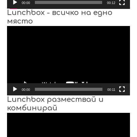
00:00
00:12
Lunchbox - всичко на едно
място
Видео
00:00
00:11
Lunchbox размествай и
комбинирай
Видео