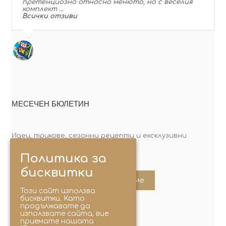
претенциозно относно менюто, но с веселия
комплект …
Всички отзиви
МЕСЕЧЕН БЮЛЕТИН
Идеи, трикове, сезонни рецепти и ексклузивни
оферти. Абонирай се сега!
Политика за
бисквитки
Абонирайте ме
Този сайт използва
бисквитки. Като
продължавате да
използвате сайта, вие
приемате нашата