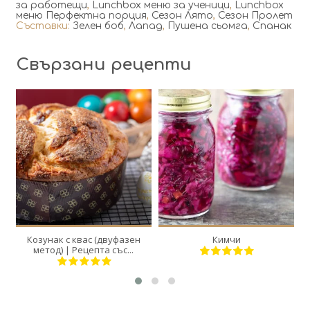
за работещи
,
Lunchbox меню за ученици
,
Lunchbox
меню Перфектна порция
,
Сезон Лято
,
Сезон Пролет
Съставки:
Зелен боб
,
Лапад
,
Пушена сьомга
,
Спанак
Свързани рецепти
2
2
12
20
30 Min
Козунак с квас (двуфазен
Кимчи
метод) | Рецепта със...