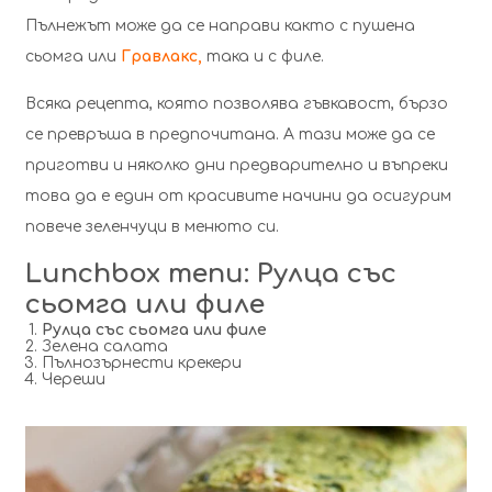
Пълнежът може да се направи както с пушена
сьомга или
Гравлакс
,
така и с филе.
Всяка рецепта, която позволява гъвкавост, бързо
се превръша в предпочитана. А тази може да се
приготви и няколко дни предварително и въпреки
това да е един от красивите начини да осигурим
повече зеленчуци в менюто си.
Lunchbox menu: Рулца със
сьомга или филе
Рулца със сьомга или филе
Зелена салата
Пълнозърнести крекери
Череши