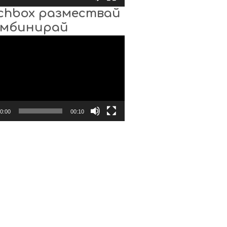
chbox размествай
омбинирай
0:00
00:10