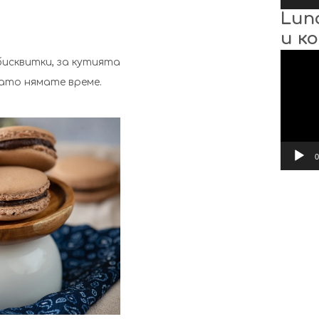
Lun
и к
Видео
исквитки, за кутията
гато нямате време.
0