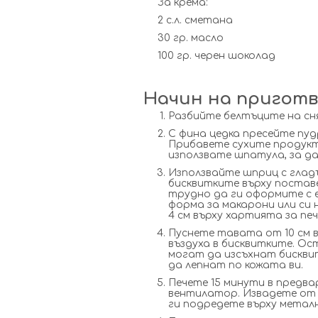
За крема:
2 с.л. сметана
30 гр. масло
100 гр. черен шоколад
Начин на приготв
Разбийте белтъците на сня
С фина цедка пресейте пу
Прибавете сухите продукт
използвате шпатула, за да
Използвайте шприц с гладъ
бисквитките върху поставе
трудно да ги оформите с е
форма за макарони или си 
4 см върху хартията за печ
Пуснете тавата от 10 см в
въздуха в бисквитките. Ос
могат да изсъхнат бискви
да лепнат по кожата ви.
Печете 15 минути в предва
вентилатор. Извадете от 
ги подредете върху метал