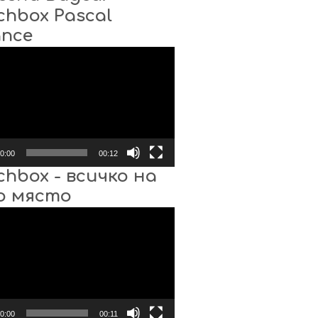
chbox Pascal
ance
0:00
00:12
chbox - всичко на
о място
0:00
00:11