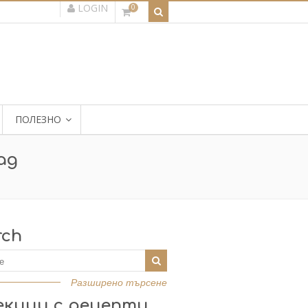
LOGIN
0
ПОЛЕЗНО
ад
rch
Разширено търсене
екции с рецепти