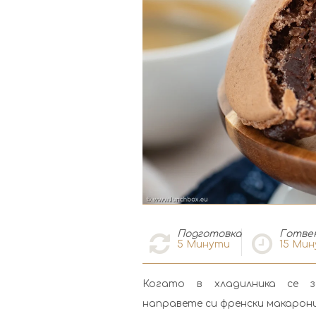
Подготовка
Готве
5
Минути
15
Мин
Когато в хладилника се з
направете си френски макарони.