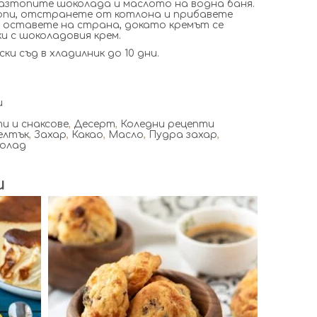
азтопите шоколада и маслото на водна баня.
опи, отстранете от котлона и прибавете
 оставете на страна, докато кремът се
ки с шоколадовия крем.
и съд в хладилник до 10 дни.
и
и и снаксове
,
Десерт
,
Коледни рецепти
елтък
,
Захар
,
Какао
,
Масло
,
Пудра захар
,
колад
и
24
6
18 Min