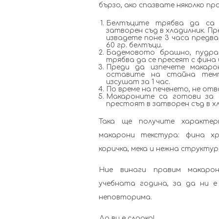
бързо, ако спазвате няколко пр
Белтъците трябва да са 
затворен съд в хладилник. Пр
извадете поне 3 часа предва
60 гр. белтъци.
Бадемовото брашно, пудра
трябва да се пресеят с фина 
Преди да изпечете макаро
оставите на стайна темп
изсушат за 1 час.
По време на печенето, не от
Макароните са готови за 
престоят в затворен съд в хл
Така ще получите характе
макарони текстура: фина хр
коричка, мека и нежна структу
Ние винаги правим макаро
учебната година, за да ни е
неповторима.
Да ви е сладко!