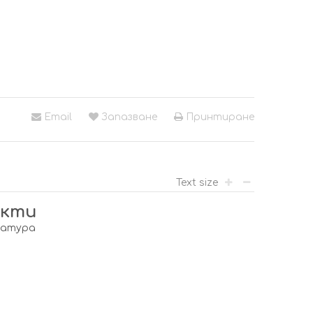
Email
Запазване
Принтиране
Text size
укти
ратура