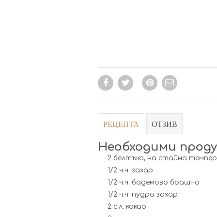
РЕЦЕПТА
ОТЗИВ
Необходими прод
2 белтъка, на стайна темпе
1/2 ч.ч. захар
1/2 ч.ч. бадемово брашно
1/2 ч.ч. пудра захар
2 с.л. какао