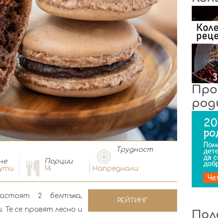
Про
род
Tрудност
не
Порции
ути
14
Напреднали
астоят 2 белтъка,
РЕЙТИНГ
 Те се правят лесно и
Пол