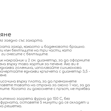
яне
г заедно със захарта.
драта захар, какаото и бадемовото брашно.
и към белтъците на три части, като
 ги смесите с белтъците.
к накрайник и 2 см. диаметър, за да оформите
на върху тава хартия за печене. Ако ви е
днаква големина, използвайте силиконова
начертайте еднакви кръгчета с диаметър 3,5 -
ене.
исочина върху плота, за да премахнете
тавете тавата на страна за около 1 час, за да
тите. Когато ги докоснете с пръст, не трябва
рително загрята фурна до 150 С, без
фурната, оставете 5 минути да се охладят и
на решетка.