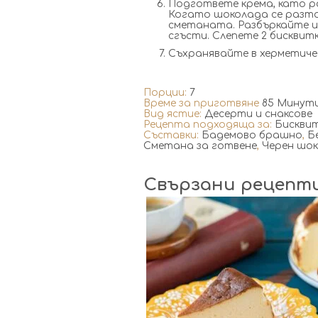
Подгответе крема, като р
Когато шоколада се разт
сметаната. Разбъркайте и
сгъсти. Слепете 2 бисквит
Съхранявайте в херметическ
Порции:
7
Време за приготвяне
85 Минут
Вид ястие:
Десерти и снаксове
Рецепта подходяща за:
Бисквит
Съставки:
Бадемово брашно
,
Б
Сметана за готвене
,
Черен шо
Свързани рецепт
8
8
40 Min