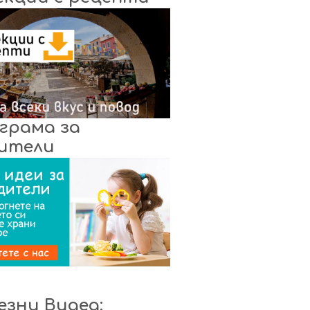
грама за
ители
езни Видеа: