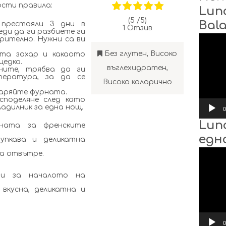
ости правила:
Lun
(5 /
5
)
Bal
престояли 3 дни в
1
Отзив
еди да ги разбиете ги
Видео
рително. Нужни са ви
Без глутен
,
Високо
та захар и какаото
цедка.
въглехидратен
,
ните, трябва да ги
ература, за да се
Високо калорично
варяйте фурната.
споделяне след като
адилник за една нощ.
0
Lun
рната за френските
едн
упкава и деликатна
Видео
ра отвътре.
ни за началото на
 вкусна, деликатна и
0