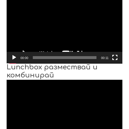
Видео
00:00
00:11
Lunchbox размествай и
комбинирай
Видео