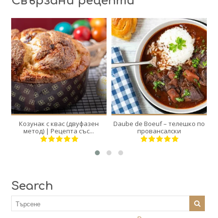
Свързани рецепти
2
8
12
8
30 Min
180 Min
Козунак с квас (двуфазен
Daube de Boeuf – телешко по
метод) | Рецепта със...
провансалски
Search