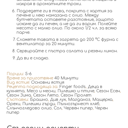
накрая в ароматните трохи.
Подредете ги в тава, покрита с хартия за
печене и леко намазана с олио. Между
бутчетата оставете разстояние, защото
искаме да ги печем, а не да ги варим. Полейте
месото с малко олио. По около 1/2 ч.л. за всяко
парче.
Сложете тавата в загрята до 200 °С фурна с
вентилатор за 20 минути.
Сервирайте с пъстра салата и резени лимон.
Да ви е сладко.
Порции:
5-6
Време за приготвяне
40 Минути
Вид ястие:
Основни ястия
Рецепта подходяща за:
Finger foods
,
Деца в
кухнята
,
Месо и месни
,
Пилешко и птиче
,
Сезон Есен
,
Сезон Зима
,
Сезон Лято
,
Сезон Пролет
Съставки:
Брашно
,
Див лук
,
Магданоз
,
Мащерка
,
Орехи
,
Пилешки гърди
,
Пълнозърнест хляб
,
Слънчогледово олио
,
Сол
,
Червен пипер
,
Черен
пипер