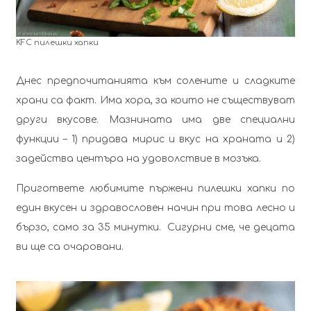
KFC пилешки хапки
Днес предпочитанията към солените и сладките
храни са факт. Има хора, за които не съществуват
други вкусове. Мазнината има две специални
функции – 1) придава мирис и вкус на храната и 2)
задейства центъра на удоволствие в мозъка.
Приготвeте любимите пържени пилешки хапки по
един вкусен и здравословен начин при това лесно и
бързо, само за 35 минутки. Сигурни сме, че децата
ви ще са очаровани.