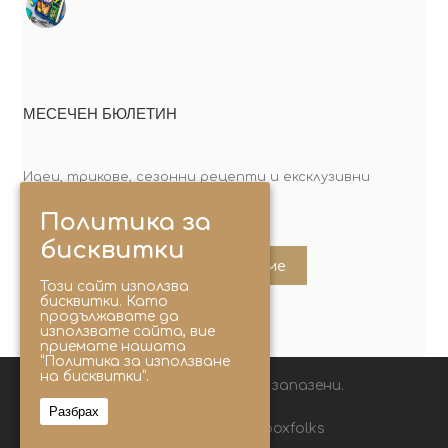
МЕСЕЧЕН БЮЛЕТИН
Идеи, трикове, сезонни рецепти и ексклузивни
оферти. Абонирай се сега!
Политика за
бисквитки
Абонирайте ме
Този сайт използва
бисквитки. Като
продължавате да
използвате сайта, вие
приемате нашата
“Политика за използване
на бисквитки”.
© 2025 Lunchbox®. Всички права запазени.
Разбрах
Следвайте ни с хаштаг: #lunchboxfolks