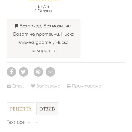
(5 /
5
)
1
Отзив
Без захар
,
Без мазнини
,
Богат на протеини
,
Ниско
въглехидратен
,
Ниско
калорично
Email
Запазване
Принтиране
РЕЦЕПТА
ОТЗИВ
Text size