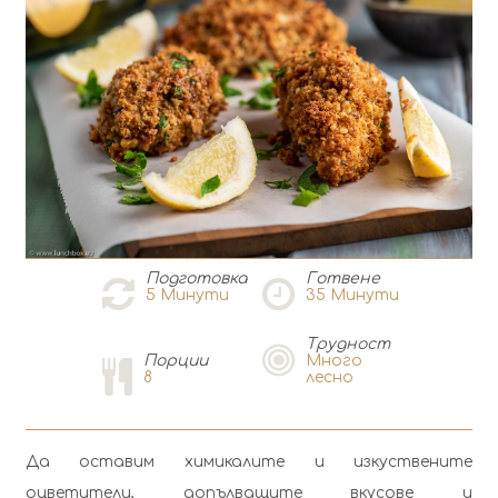
Подготовка
Готвене
5
Минути
35
Минути
Tрудност
Порции
Много
8
лесно
Да оставим химикалите и изкуствените
оцветители, допълващите вкусове и