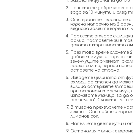
Загрейте фурната до 190 °
Почистете добре корена от
вода за 10 минути и след 
Отстранете неравните и г
корена напречно на 2 равн
веднага залейте корена с л
Поръсете отгоре скилидкит
фолио, поставете ги в тава
докато вътрешността оме
През това време сложете 2 
добавете лука и нарязанит
зеленчуците омекнат, окол
граха, солта, черния пипе
оставете на страна.
Извадете целината от фу
охлади до степен да можете
вилица остържете вътрешн
при останалите зеленчуци
използвате лъжица, за да
от целина“. Сложете ги в с
В тигана прехвърлете нас
зехтин. Опитайте и кориги
лимонов сок.
Напълнете двете купи и о
Останалия пълнеж съхранет