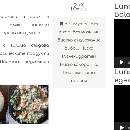
(5 /
5
)
Lun
1
Отзив
Bal
моркови и грах, в
Видео
Без глутен
,
Без
то мляко напълно
захар
,
Без мазнини
,
корена от целина.
Високо съдържание
 с вилица създава
фибри
,
Ниско
ласическите продукти
въглехидратен
,
 Пармезан подсилват
0
Ниско калорично
,
Lun
Перфектната
едн
порция
Видео
0