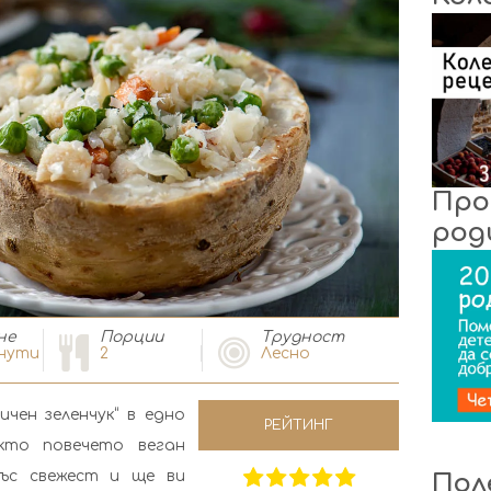
Про
род
не
Порции
Tрудност
нути
2
Лесно
чен зеленчук“ в едно
РЕЙТИНГ
кто повечето веган
ъс свежест и ще ви
Пол