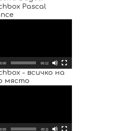
chbox Pascal
ance
0:00
00:12
chbox - всичко на
о място
0:00
00:11