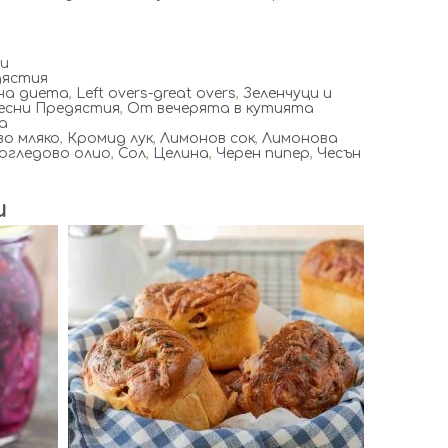
ти
дястия
на диета
,
Left overs-great overs
,
Зеленчуци и
есни Предястия
,
От вечерята в кутията
а
во мляко
,
Кромид лук
,
Лимонов сок
,
Лимонова
огледово олио
,
Сол
,
Целина
,
Черен пипер
,
Чесън
и
6
6
120 Min