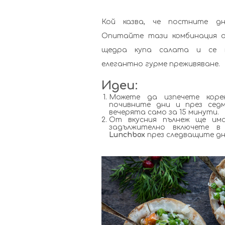
Кой казва, че постните дн
Опитайте тази комбинация о
щедра купа салата и се 
елегантно гурме преживяване.
Идеи:
Можете да изпечете коре
почивните дни и през сед
вечерята само за 15 минути.
От вкусния пълнеж ще им
задължително включете в
Lunchbox
през следващите дн