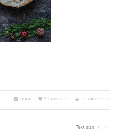
Email
Запазване
Принтиране
Text size