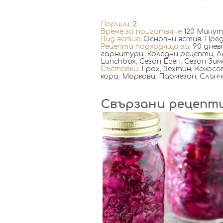
Порции:
2
Време за приготвяне
120 Мину
Вид ястие:
Основни ястия
,
Пре
Рецепта подходяща за:
90 днев
гарнитури
,
Коледни рецепти
,
Л
Lunchbox
,
Сезон Есен
,
Сезон Зим
Съставки:
Грах
,
Зехтин
,
Кокосо
кора
,
Моркови
,
Пармезан
,
Слънч
Свързани рецепт
2
20