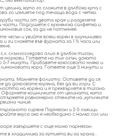
С, без вентилатор.
 целина, като го сложите в дълбока купа с
това го измиете под течаща вода с четка.
руби части от двата края и разделете
и части. Подсушете с кухненска салфетка и
имоновия сок, за да не потъмнее.
е чесън и увийте всеки корен в алуминиево
 и ги сложете във фурната за 1 ½ часа или
кне.
с.л. слънчогледово олио в дълбок тиган,
е моркови. Гответе на тих огън, докато
о 5-7 минути. Прибавете кокосовото мляко и
р лимоновата кора. Гответе още 3 минути и
рната. Махнете фолиото. Оставете да се
 да докосвате корена, без да ви гори. С
остта на корена и я прехвърлете в тигана
. Оформете кошничките от целината, като
 остържете равномерно стените на „купичките
ервизна чиния.
търганото сирене Пармезан и 2-3 лъжици
райте вкуса ако е необходимо с малко сол или
тгоре завършете с още малко пармезан.
е в хладилника за кутията ви за храна .