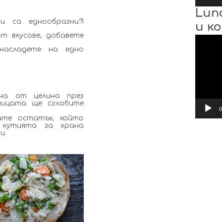
Lun
и са еднообразни?!
и к
т вкусове, добавете
Видео
насладете на едно
на от целина през
мицата ще сглобите
0
ате остатък, който
 кутията за храна
и.