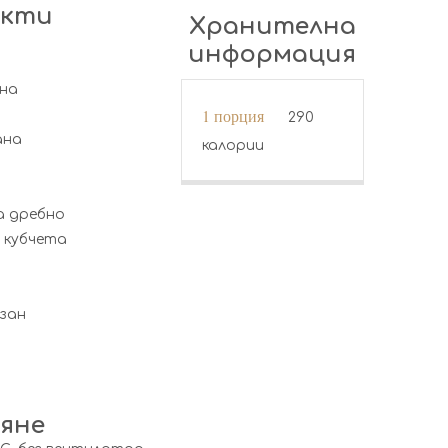
укти
Хранителна
информация
а
ана
1 порция
290
ана
калории
на дребно
и кубчета
зан
яне