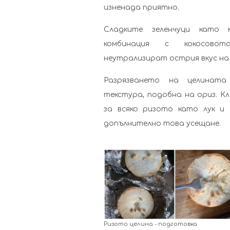
изненада приятно.
Сладките зеленчуци като 
комбинация с кокосово
неутрализират острия вкус на 
Разрязването на целината
текстура, подобна на ориз. К
за всяко ризото като лук и
допълнително това усещане.
Ризото целина - подготовка