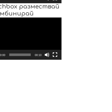
chbox размествай
омбинирай
0:00
00:10