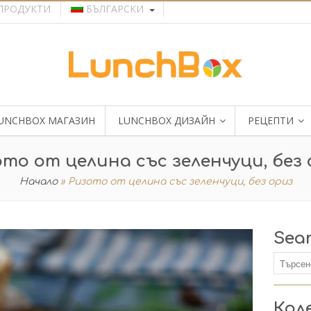
ПРОДУКТИ
БЪЛГАРСКИ
UNCHBOX МАГАЗИН
LUNCHBOX ДИЗАЙН
РЕЦЕПТИ
то от целина със зеленчуци, без
Начало
»
Ризото от целина със зеленчуци, без ориз
Sea
Кол