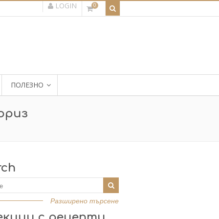
LOGIN
0
ПОЛЕЗНО
 ориз
rch
Разширено търсене
екции с рецепти