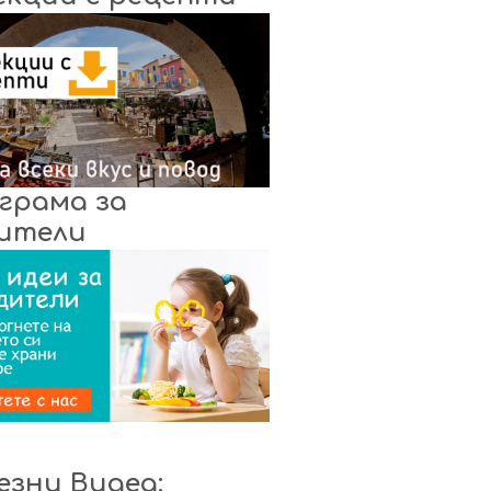
грама за
ители
езни Видеа: