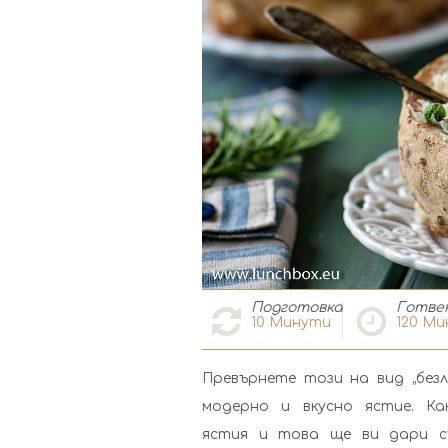
Подготовка
Готве
10
Минути
120
Ми
Превърнете този на вид „безли
модерно и вкусно ястие. Ка
ястия и това ще ви дари с