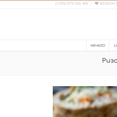
ЖЕЛАНИ 
(+359) 879 560 496
НАЧАЛО
L
Ризо