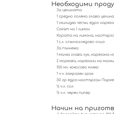
Необходими прод
За целината:
1 средно голяма глава целин
1 скилидка чесън, едро наряз
Сокът на 1 лимон
Кората на лимона, настърг
1 с.л. слънчогледово олио
За пълнежа:
1 малка глава лук, нарязана 
2 моркова, нарязани на малк
100 мл. кокосово мляко
1 ч.ч. замразен грах
30 гр едро-настърган Парме
½ ч.л. сол
½ ч.л. черен пипер
Начин на приготв