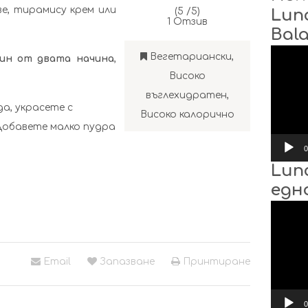
е, тирамису крем или
(5 /
5
)
Lun
1
Отзив
Bal
Видео
Вегетариански
,
ин от двата начина
,
Високо
въглехидратен
,
а, украсете с
Високо калорично
 Добавете малко пудра
0
Lun
едн
Видео
Email
Запазване
Принтиране
0