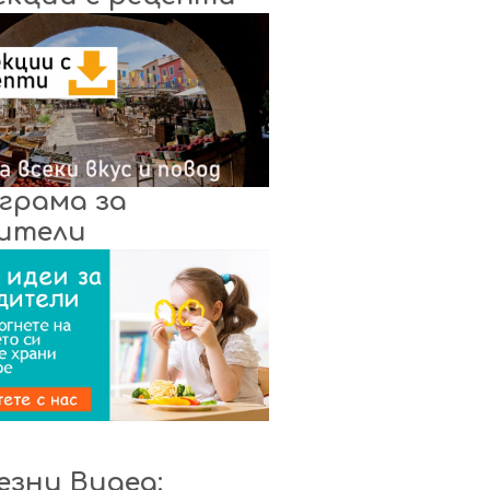
грама за
ители
езни Видеа: