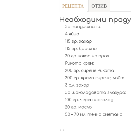
РЕЦЕПТА
ОТЗИВ
Необходими прод
За пандишпана:
4 яйца
115 гр. захар
115 гр. брашно
20 гр. какао на прах
Рикота крем:
200 гр. сирене Рикота
200 гр. крема сирене, лайт
3 с.л. захар
За шоколадовата глазура:
100 гр. черен шоколад
20 гр. масло
50 – 70 мл. течна сметана