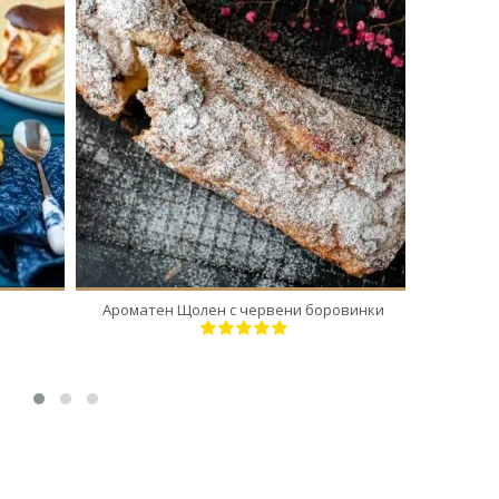
12
12
55 Min
Ароматен Щолен с червени боровинки
Пастичот