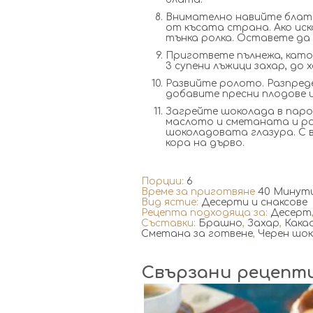
Внимателно навийте блат
от късата страна. Ако иск
тънка ролка. Оставете да 
Пригответе пълнежа, като
3 супени лъжици захар, до 
Развийте ролото. Разпред
добавите пресни плодове 
Загрейте шоколада в паро
маслото и сметаната и ра
шоколадовата глазура. С 
кора на дърво.
Порции:
6
Време за приготвяне
40 Минут
Вид ястие:
Десерти и снаксове
Рецепта подходяща за:
Десерт
Съставки:
Брашно
,
Захар
,
Кака
Сметана за готвене
,
Черен шо
Свързани рецепт