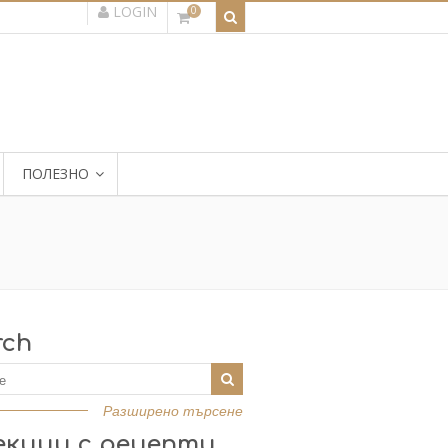
LOGIN
0
ПОЛЕЗНО
rch
Разширено търсене
екции с рецепти