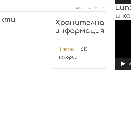
Lun
Text size
и к
укти
Хранителна
Видео
информация
1 парче
210
калории
0