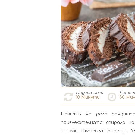
Подготовка
Готве
10
Минути
30
Мин
Навития на роло пандишпа
привлекателната спирала на
нареже. Пълнежът може да б