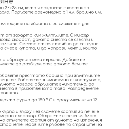
яне
 37х25 см, като я покриете с хартия за
асло. Поръсете равномерно с 1 ч.л. брашно или
ълтъците на яйцата и ги сложете в две
т от захарта към жълтъците. С миксер
сока скорост, докато сместа се сгъсти и
калките. Сместа от тях трябва да се върне
смес в купата, и да направи ленти, които
то образуват меки върхове. Добавете
лжете да разбърквате, докато белите
добавете пресятото брашно при жълтъците.
лтъците. Работете внимателно с шпатулата,
дъното нагоре, обръщате внимателно, до
 сместа в приготвената тава. Разпределете
 тавата.
грята фурна до 190 ° С в продължение на 12
ърпа и върху нея сложете хартия за печене.
ерно със захар. Обърнете изпечения блат
но отлепете хартия от дъното на изпечения
отстранете неравните ръбове по страните на