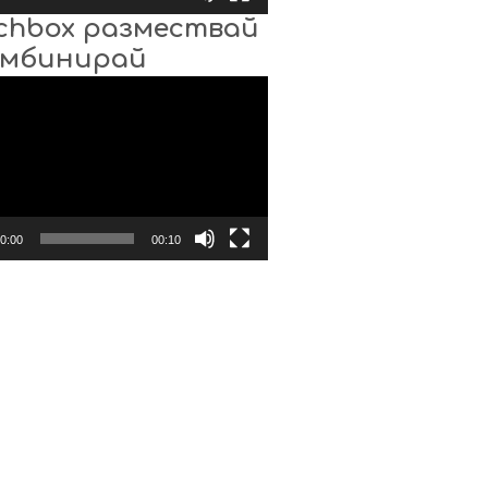
chbox размествай
омбинирай
0:00
00:10