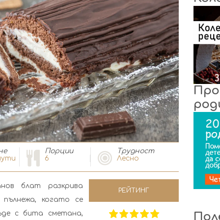
Про
род
не
Порции
Tрудност
ути
6
Лесно
нов блат разкрива
РЕЙТИНГ
 пълнежа, когато се
ъде с бита сметана,
Пол