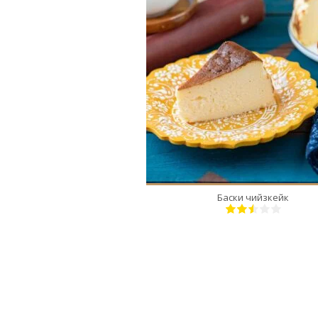
8
8
40 Min
Баски чийзкейк