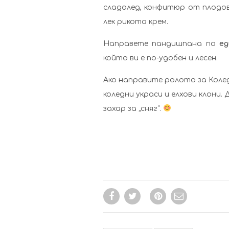
сладолед, конфитюр от плодов
лек рикота крем.
Направете пандишпана по
ед
който ви е по-удобен и лесен.
Ако направите ролото за Колед
коледни украси и елхови клони.
захар за „сняг“.