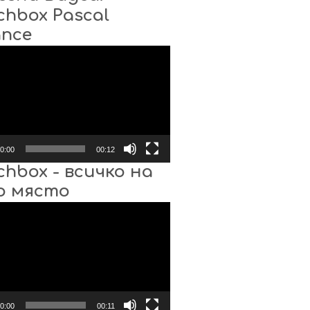
chbox Pascal
ance
0:00
00:12
chbox - всичко на
о място
0:00
00:11