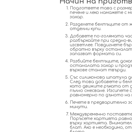
Начин на приготв
Подгответе тава с размери
печене и леко намажете с м
захар.
Разделете белтъците от ж
отделни купи.
Добавете по-голямата час
разбъркайте при средно-ви
изсветлее. Повдигнете бър
обратно върху останалата 
запазват формата си.
Разбийте белтъците, дока
останалата захар и продъ
върхове станат твърди.
Със силиконова шпатула 
След това добавете и бе
като движите ръката от 
пълно смесване. Изсипете
равномерно по дъното на
Печете в предварително за
минути.
Междувременно поставете к
Поръсете хартията равном
върху хартията. Внимател
блат. Ако е необходимо, 
блата.