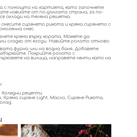
а с помощта на хартията, като започнете
ате навийте от по-дългата страна, за по-
се охлади на телена решетка.
 смесите сиренето рикота и крема сиренето с
хомогенна смес.
елете крема върху кората. Можете да
или сладко от ягоди. Навийте ролото отново.
вата фурна или на водна баня. Добавете
збъркайте. Покрийте ролото с
върховете на вилица, направете ленти като на
и
,
Коледни рецепти
о
,
Крема сирене Light
,
Масло
,
Сирене Рикота
,
колад
и