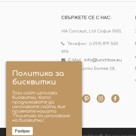
СВЪРЖЕТЕ СЕ С НАС:
VIA Concept, Ltd София 1000,
Телефон : (+359) 879 560
496
E-Mail :
info@lunchbox.eu
бул. Христо Ботев 28,
Политика за
офис 9
бисквитки
Този сайт използва
бисквитки. Като
продължавате да
използвате сайта, вие
приемате нашата
“Политика за използване
на бисквитки”.
Разбрах