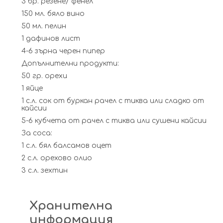
3 бр. резене/ фенел
150 мл. бяло вино
50 мл. пелин
1 дафинов лист
4-6 зърна черен пипер
Допълнителни продукти:
50 гр. орехи
1 яйце
1 с.л. сок от буркан рачел с тиква или сладко от
кайсии
5-6 кубчета от рачел с тиква или сушени кайсии
За соса:
1 с.л. бял балсамов оцет
2 с.л. орехово олио
3 с.л. зехтин
Хранителна
информация