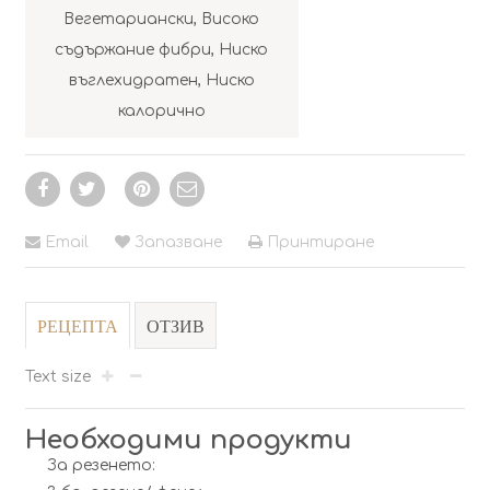
Вегетариански
,
Високо
съдържание фибри
,
Ниско
въглехидратен
,
Ниско
калорично
Email
Запазване
Принтиране
РЕЦЕПТА
ОТЗИВ
Text size
Необходими продукти
За резенето: