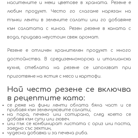
наситените и меки цветове в храната. Резене е
любим продукт. Често го слагаме нарязан на
тънки ленти в зелените салати или го добавяме
към салатата с киноа. Резен резене в каната с
вода, придава неустоим свеж аромат.
Резене е отличен хранителен продукт с много
достойнства. В средиземноморска и италианска
кухня, стеблата на резене се използват при
приготвяне на ястия с месо и картофи.
Най често резене се включва
в рецептите като:
се реже на фини ленти облата бяла част и се
прибавя към зеленчуковите салати;
на пара, печено или сотирано, след което се
добавя към супи или гювеч.
или пък се комбинират листата с ориз или паста,
заедно със зехтин,
чудесна добавка и за печена риба.