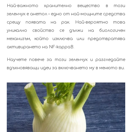
Най-важното хранително вещество в този
зеленчук е анетол – едно от най-мощните средства
срещу появата на рак. Най-вероятно това
уникално свойство се дължи на биологичен
механизъм, който изключва или предотвратява
активирането на NF-kappaB.
Научете повече за този зеленчук и разгледайте
вдъхновяващи идеи за включването му в менюто ви.