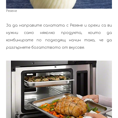
Резене
За да направите салатата с Резене и орехи са ви
нужни само няколко продукта, които да
комбинирате по подходящ начин така, че да
разгърнете богатството от вкусове.