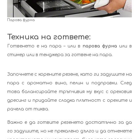
Парова фурна
Техника на гответе:
Готвенето е на пара – или в
парова фурна
или в
стимер или в тенджера за готвене на пара.
Започнете с корените резене, като ги задушите на
пара с ароматно вино, пелин и подправки. След
това балансирайте тръпчивия му вкус с ореховия
дресинг и придайте сладка плътност с орехите и
рачела от тиква.
Важно е да готвите резенето достатъчно за да
го задушите, но не прекалено дълго и да отнемете