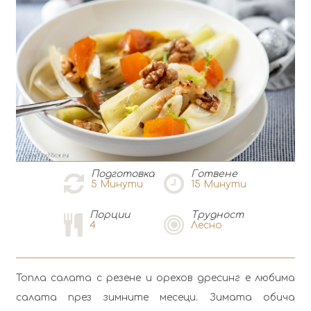
Подготовка
Готвене
5
Минути
15
Минути
Порции
Tрудност
4
Лесно
Топла салата с резене и орехов дресинг е любима
салата през зимните месеци. Зимата обича