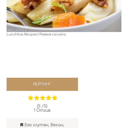
Lunchbox Recipes I Резене салата
РЕЙТИНГ
(5 /
5
)
1
Отзив
Без глутен
,
Веган
,