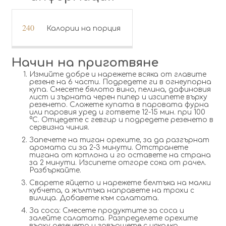
240
Калории на порция
Начин на приготвяне
Измийте добре и нарежете всяка от главите
резене на 6 части. Подредете ги в огнеупорна
купа. Смесете бялото вино, пелина, дафиновия
лист и зърната черен пипер и изсипете върху
резенето. Сложете купата в паровата фурна
или паровия уред и гответе 12-15 мин. при 100
°С. Отцедете с гевгир и подредете резенето в
сервизна чиния.
Запечете на тиган орехите, за да разгърнат
аромата си за 2-3 минути. Отстранете
тигана от котлона и го оставете на страна
за 2 минути. Изсипете отгоре сока от рачел.
Разбъркайте.
Сварете яйцето и нарежете белтъка на малки
кубчета, а жълтъка направете на трохи с
вилица. Добавете към салатата.
За соса: Смесете продуктите за соса и
залейте салатата. Разпределете орехите
върху резенето и завършете с няколко