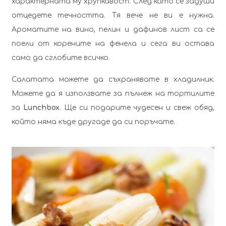
характерната му хрупкавост. След като се задуши
отцедете течността. Тя вече не ви е нужна.
Ароматите на вино, пелин и дафинов лист са се
поели от корените на фенела и сега ви остава
само да сглобите всичко.
Салатата можете да съхранявате в хладилник.
Можете да я използвате за пълнеж на тортилите
за
Lunchbox
. Ще си подарите чудесен и свеж обяд,
който няма къде другаде да си поръчате.