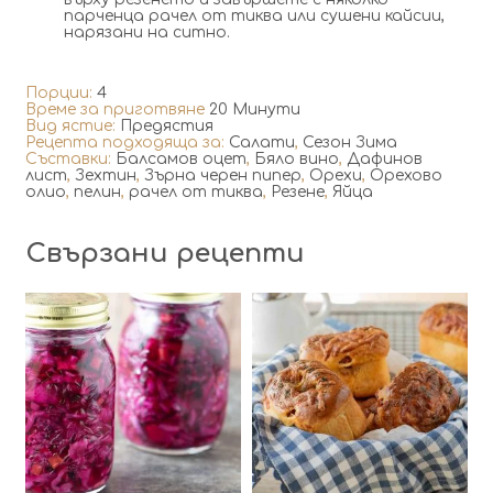
парченца рачел от тиква или сушени кайсии,
нарязани на ситно.
Порции:
4
Време за приготвяне
20 Минути
Вид ястие:
Предястия
Рецепта подходяща за:
Салати
,
Сезон Зима
Съставки:
Балсамов оцет
,
Бяло вино
,
Дафинов
лист
,
Зехтин
,
Зърна черен пипер
,
Орехи
,
Орехово
олио
,
пелин
,
рачел от тиква
,
Резене
,
Яйца
Свързани рецепти
2
6
20
6
120 Min