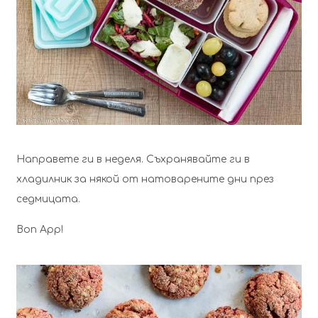
Направете ги в неделя. Съхранявайте ги в
хладилник за някой от натоварените дни през
седмицата.
Bon App!