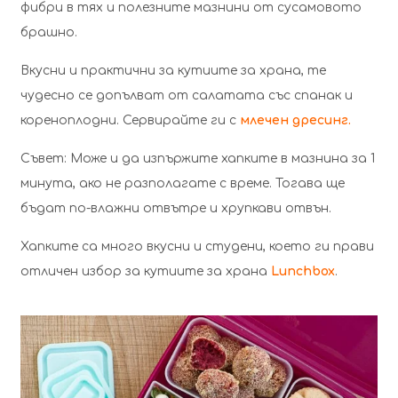
фибри в тях и полезните мазнини от сусамовото
брашно.
Вкусни и практични за кутиите за храна, те
чудесно се допълват от салатата със спанак и
кореноплодни. Сервирайте ги с
млечен дресинг.
Съвет: Може и да изпържите хапките в мазнина за 1
минута, ако не разполагате с време. Тогава ще
бъдат по-влажни отвътре и хрупкави отвън.
Хапките са много вкусни и студени, което ги прави
отличен избор за кутиите за храна
Lunchbox
.