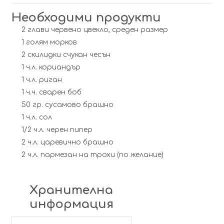
Необходими продукти
2 глави червено цвекло, среден размер
1 голям морков
2 скилидки счукан чесън
1 ч.л. кориандър
1 ч.л. риган
1 ч.ч. сварен боб
50 гр. сусамово брашно
1 ч.л. сол
1/2 ч.л. черен пипер
2 ч.л. царевично брашно
2 ч.л. пармезан на трохи (по желание)
Хранителна
информация