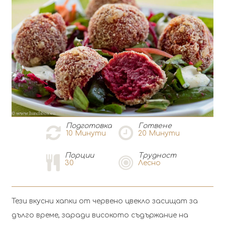
Подготовка
Готвене
10
Минути
20
Минути
Порции
Tрудност
30
Лесно
Тези вкусни хапки от червено цвекло засищат за
дълго време, заради високото съдържание на