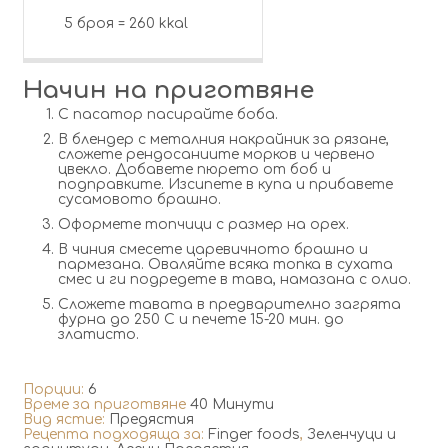
5 броя = 260 kkal
Начин на приготвяне
С пасатор пасирайте боба.
В блендер с металния накрайник за рязане,
сложете рендосаниите морков и червено
цвекло. Добавете пюрето от боб и
подправките. Изсипете в купа и прибавете
сусамовото брашно.
Оформете топчици с размер на орех.
В чиния смесете царевичното брашно и
пармезана. Оваляйте всяка топка в сухата
смес и ги подредете в тава, намазана с олио.
Сложете тавата в предварително загрята
фурна до 250 С и печете 15-20 мин. до
златисто.
Порции:
6
Време за приготвяне
40 Минути
Вид ястие:
Предястия
Рецепта подходяща за:
Finger foods
,
Зеленчуци и