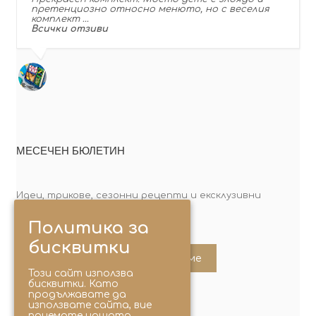
претенциозно относно менюто, но с веселия
комплект …
Всички отзиви
МЕСЕЧЕН БЮЛЕТИН
Идеи, трикове, сезонни рецепти и ексклузивни
оферти. Абонирай се сега!
Политика за
бисквитки
Абонирайте ме
Този сайт използва
бисквитки. Като
продължавате да
използвате сайта, вие
приемате нашата