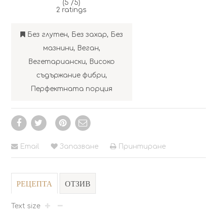
(5 /
5
)
2
ratings
Без глутен
,
Без захар
,
Без
мазнини
,
Веган
,
Вегетариански
,
Високо
съдържание фибри
,
Перфектната порция
Email
Запазване
Принтиране
РЕЦЕПТА
ОТЗИВ
Text size