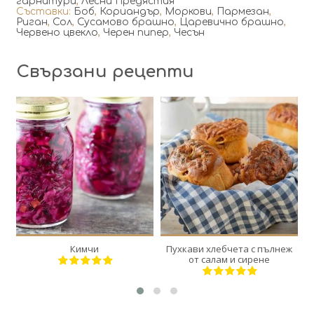
гарнитури
,
Лесни Предястия
Съставки:
Боб
,
Кориандър
,
Моркови
,
Пармезан
,
Риган
,
Сол
,
Сусамово брашно
,
Царевично брашно
,
Червено цвекло
,
Черен пипер
,
Чесън
Свързани рецепти
2
6
20
6
120 Min
Кимчи
Пухкави хлебчета с пълнеж
от салам и сирене