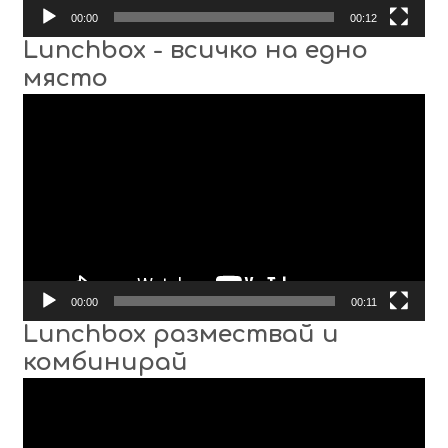
00:00
00:12
Lunchbox - всичко на едно
място
Видео
00:00
00:11
Lunchbox размествай и
комбинирай
Видео