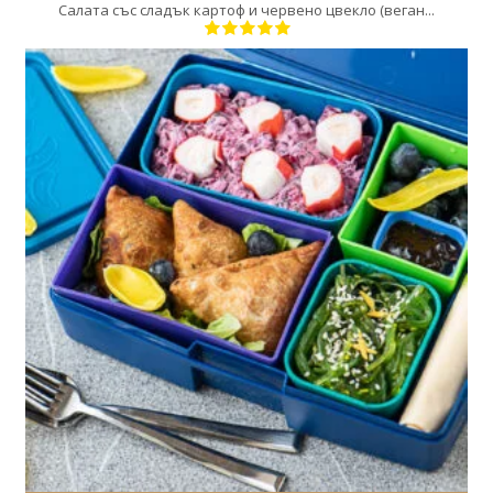
Салата със сладък картоф и червено цвекло (веган...
1
1
1 Min