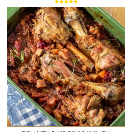
4
4
180 Min
Агнешки джоланчета (при хистаминoва диета)