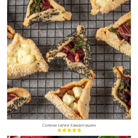
24
12
12 Min
Солени хапки Хаманташен