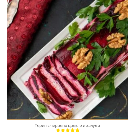
1
6
90 Min
Терин с червено цвекло и халуми