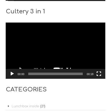
Cultery 3 in 1
Видео
00:00
00:18
CATEGORIES
Lunchbox inside
(21)