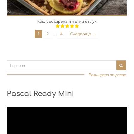
Киш със сирена и чътни от лук
…
1
2
4
Следваща →
Разширено търсене
Pascal Ready Mini
Видео