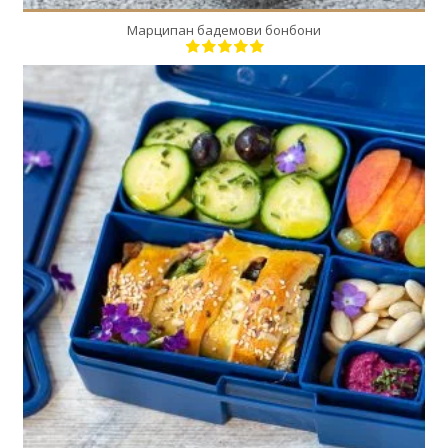
Марципан бадемови бонбони
3
3
20 Min