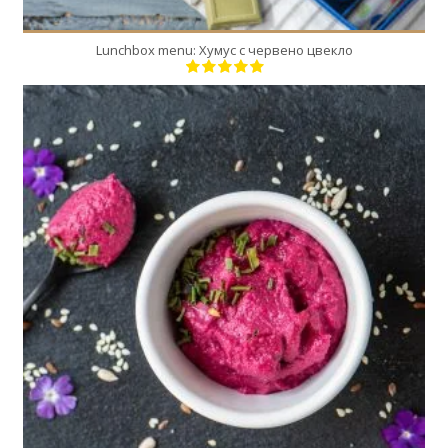
Lunchbox menu: Хумус с червено цвекло
10
10
60 Min