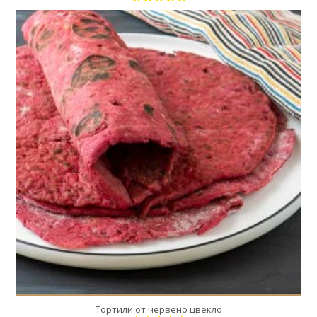
6
6
20 Min
Тортили от червено цвекло