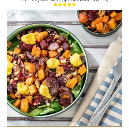
4
4
30 Min