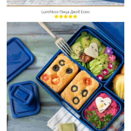
Lunchbox Пица Джоб Есен
1
1
20 Min