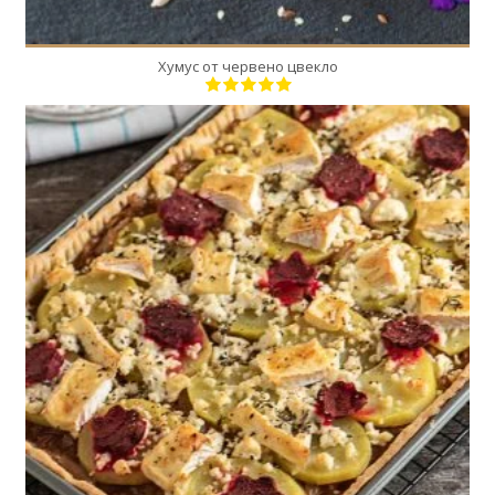
Хумус от червено цвекло
6
6
20 Min