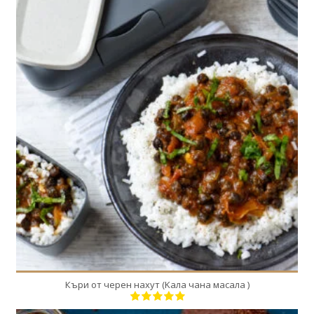
4
4
50 Min
Къри от черен нахут (Kала чана масала )