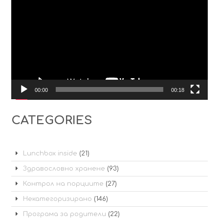
00:00
00:18
CATEGORIES
Lunchbox inside
(21)
Здравословно хранене
(93)
Контрол на порциите
(27)
Некатегоризирано
(146)
Програма за родители
(22)