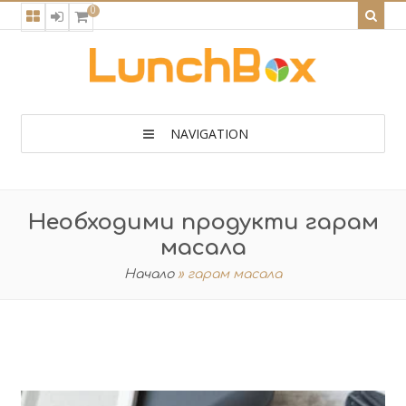
0
NAVIGATION
Необходими продукти гарам
масала
Начало
»
гарам масала