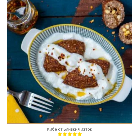
20
10
30 Min
Кибе от Близкия изток