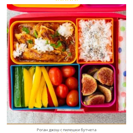
4
4
60 Min
Роган джош с пилешки бутчета