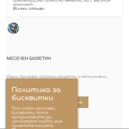
претенциозно относно менюто, но с веселия
комплект …
Всички отзиви
МЕСЕЧЕН БЮЛЕТИН
Идеи, трикове, сезонни рецепти и ексклузивни
оферти. Абонирай се сега!
Политика за
бисквитки
Абонирайте ме
Този сайт използва
бисквитки. Като
продължавате да
използвате сайта, вие
приемате нашата