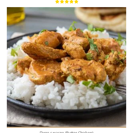
4
4
30 Min
Пиле с масло (Butter Chicken)