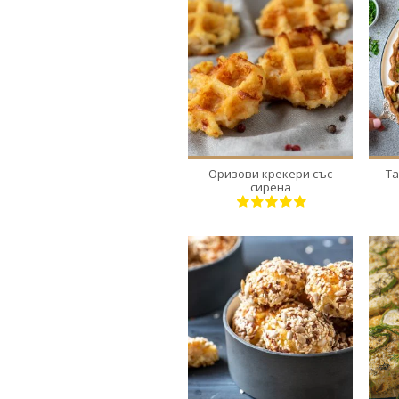
16
6
15 Min
Оризови крекери със
Та
сирена
35
7
35 Min