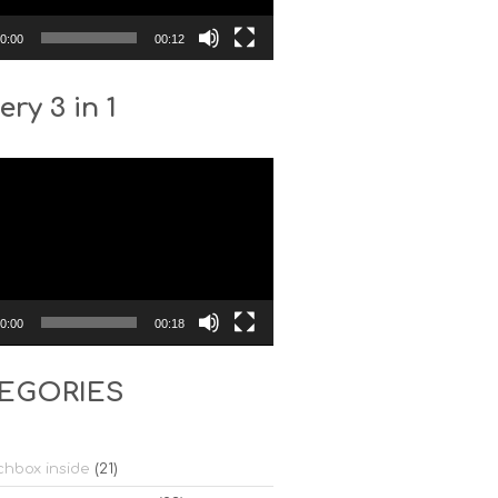
0:00
00:12
ery 3 in 1
0:00
00:18
EGORIES
hbox inside
(21)