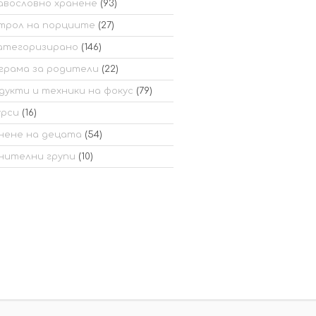
авословно хранене
(93)
трол на порциите
(27)
атегоризирано
(146)
грама за родители
(22)
дукти и техники на фокус
(79)
урси
(16)
нене на децата
(54)
нителни групи
(10)