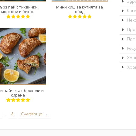
Здр
ърз пай с тиквички,
Мини киш за кутията за
Кон
моркови и бекон
обяд
Нек
Про
Про
Рес
Хра
8
4
Хра
20 Min
и пайчета с броколи и
сирена
…
8
Следваща →