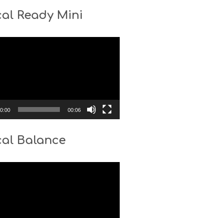
al Ready Mini
0:00
00:06
cal Balance