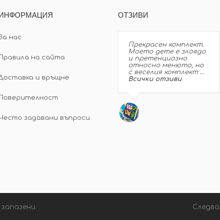
ИНФОРМАЦИЯ
ОТЗИВИ
За нас
Прекрасен комплект.
Моето дете е злоядо
Правила на сайта
и претенциозно
относно менюто, но
с веселия комплект …
Доставка и връщне
Всички отзиви
Поверителност
Често задавани въпроси
 запазени.
Следва