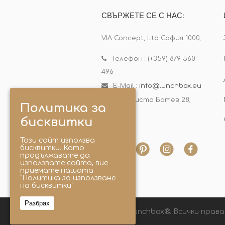
СВЪРЖЕТЕ СЕ С НАС:
VIA Concept, Ltd София 1000,
Телефон : (+359) 879 560
496
E-Mail :
info@lunchbox.eu
бул. Христо Ботев 28,
Политика за
офис 9
бисквитки
Този сайт използва
бисквитки. Като
продължавате да
използвате сайта, вие
приемате нашата
“Политика за използване
на бисквитки”.
Разбрах
© 2025 Lunchbox®. Всички права