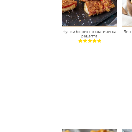
2
2
10 Min
Чушки бюрек по класическа
Лесн
рецепта