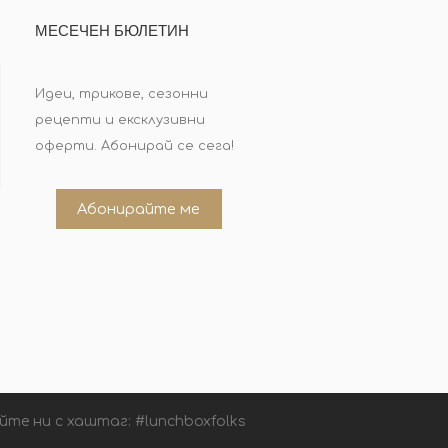
МЕСЕЧЕН БЮЛЕТИН
Идеи, трикове, сезонни
рецепти и ексклузивни
оферти. Абонирай се сега!
Абонирайте ме
йте ни с хаштаг: #lunchboxfolks