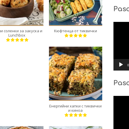
24
12
6
3
Pasc
18 Min
30 Min
Видео
и соленки за закуска и
Kюфтенца от тиквички
Lunchbox
0
8
Pas
4
60 Min
Видео
Енергийни хапки с тиквички
и киноа