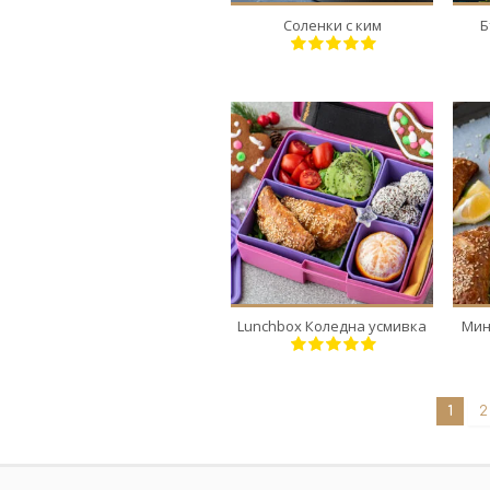
Соленки с ким
Б
1
1
1 Min
Lunchbox Коледна усмивка
Мин
1
2