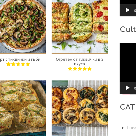
0
Cult
6
8
6
6-8
40 Min
40 Min
Видео
рт с тиквички и гъби
Огретен от тиквички в 3
вкуса
0
CAT
8
24
4
8
30 Min
25 Min
Lunc