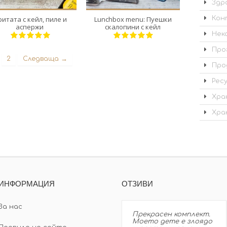
Здр
Кон
итата с кейл, пиле и
Lunchbox menu: Пуешки
аспержи
скалопини с кейл
Нек
Про
2
Следваща →
Про
Рес
Хра
Хра
ИНФОРМАЦИЯ
ОТЗИВИ
За нас
Прекрасен комплект.
Моето дете е злоядо