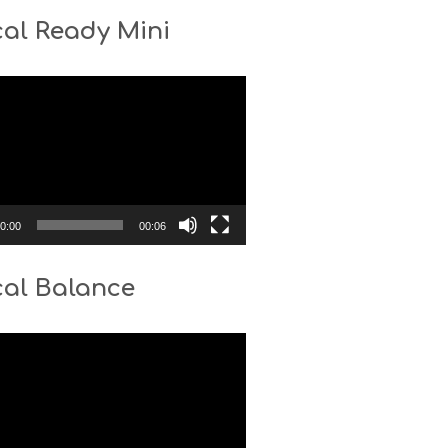
al Ready Mini
0:00
00:06
cal Balance