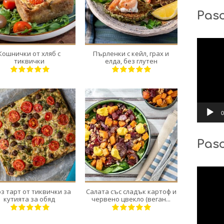
4
12
4
4
Pasc
55 Min
20 Min
Видео
Кошнички от хляб с
Пърленки с кейл, грах и
тиквички
елда, без глутен
0
Pas
1
4
8
4
40 Min
30 Min
Видео
з тарт от тиквички за
Салата със сладък картоф и
кутията за обяд
червено цвекло (веган...