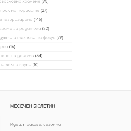
авословно хранене
(93)
трол на порциите
(27)
атегоризирано
(146)
грама за родители
(22)
дукти и техники на фокус
(79)
урси
(16)
нене на децата
(54)
нителни групи
(10)
МЕСЕЧЕН БЮЛЕТИН
Идеи, трикове, сезонни