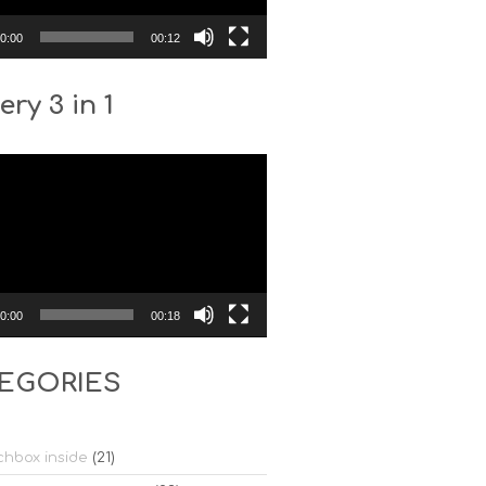
0:00
00:12
ery 3 in 1
0:00
00:18
EGORIES
hbox inside
(21)