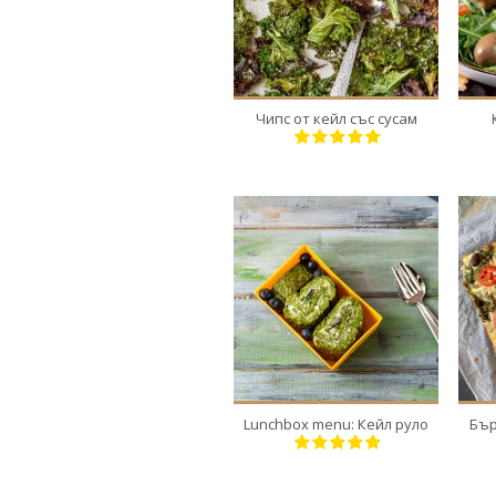
1
4
20 Min
Чипс от кейл със сусам
1
2
20 Min
Lunchbox menu: Кейл руло
Бър