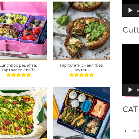
0
Cult
1
6
1
6
1 Min
30 Min
Видео
Lunchbox рецепта:
Тарталети с кейл (без
Тарталети с кейл
глутен)
0
CAT
6
1
6
1
40 Min
10 Min
Lunc