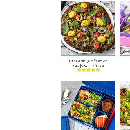
4
4
50 Min
Веган пица с блат от
карфиол и киноа
Рецептите са в
линковете по-горе
1
1 Min