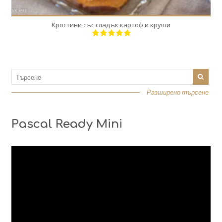
Кростини със сладък картоф и круши
Разширено търсене
Pascal Ready Mini
Видео