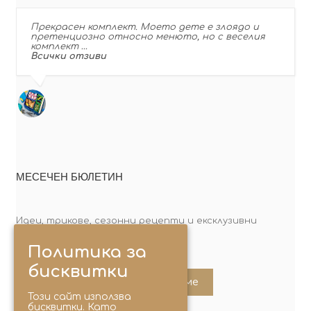
Прекрасен комплект. Моето дете е злоядо и
претенциозно относно менюто, но с веселия
комплект …
Всички отзиви
МЕСЕЧЕН БЮЛЕТИН
Идеи, трикове, сезонни рецепти и ексклузивни
оферти. Абонирай се сега!
Политика за
бисквитки
Абонирайте ме
Този сайт използва
бисквитки. Като