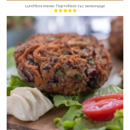
Lunchbox meню: Портобело със зеленчуци
4
4
20 Min