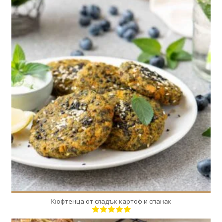
12
3
25 Min
Кюфтенца от сладък картоф и спанак