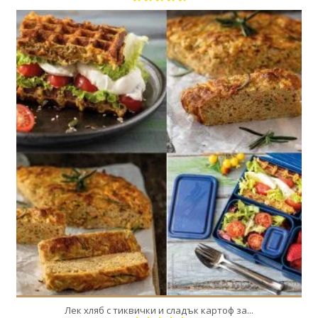
8
8
50 Min
Лек хляб с тиквички и сладък картоф за...