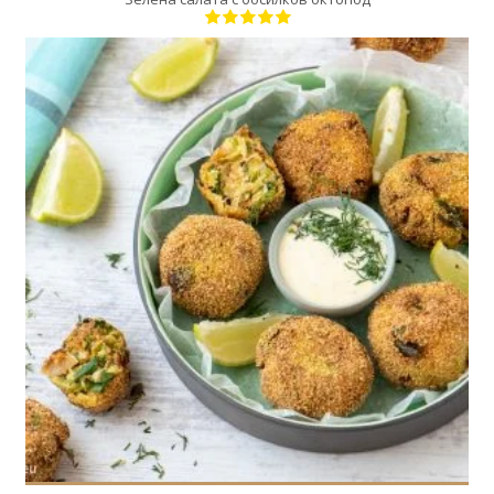
15
4
35 Min