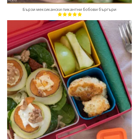
Бързи мексикански пикантни бобови бъргъри
1
1
1 Min