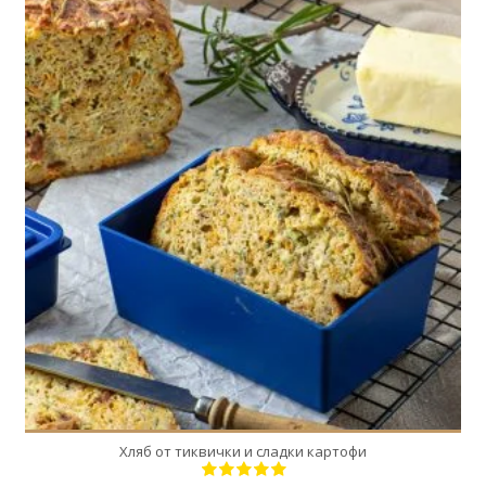
1
6
60 Min
Хляб от тиквички и сладки картофи