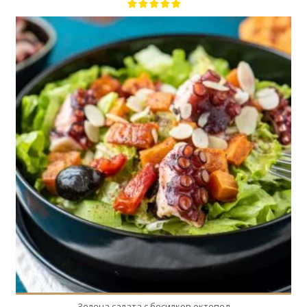
2
2
30 Min
Зелена салата с босилков октопод