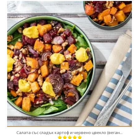
4
4
30 Min
Салата със сладък картоф и червено цвекло (веган...