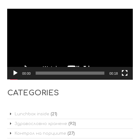
Видео
00:00
00:18
CATEGORIES
Lunchbox inside
(21)
Здравословно хранене
(93)
Контрол на порциите
(27)