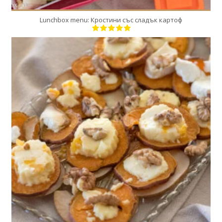
Lunchbox menu: Кростини със сладък картоф
12
4
20 Min