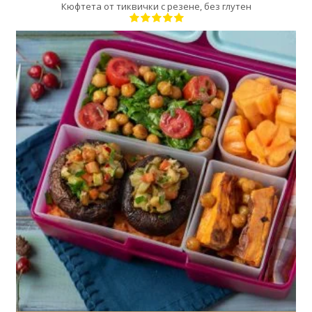
Кюфтета от тиквички с резене, без глутен
1
1