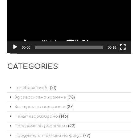
00:00
00:18
CATEGORIES
Lunchbox inside
(21)
Здравословно хранене
(93)
Контрол на порциите
(27)
Некатегоризирано
(146)
Програма за родители
(22)
Продукти и техники на фокус
(79)