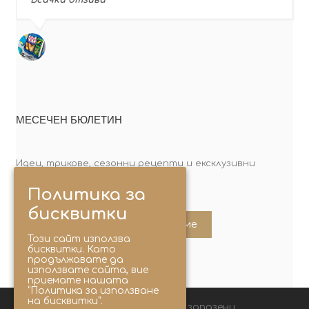
МЕСЕЧЕН БЮЛЕТИН
Идеи, трикове, сезонни рецепти и ексклузивни
оферти. Абонирай се сега!
Политика за
бисквитки
Абонирайте ме
Този сайт използва
бисквитки. Като
продължавате да
използвате сайта, вие
приемате нашата
“Политика за използване
на бисквитки”.
© 2025 Lunchbox®. Всички права запазени.