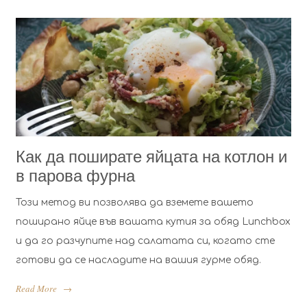
Как да поширате яйцата на котлон и
в парова фурна
Този метод ви позволява да вземете вашето
поширано яйце във вашата кутия за обяд Lunchbox
и да го разчупите над салатата си, когато сте
готови да се насладите на вашия гурме обяд.
Read More
→