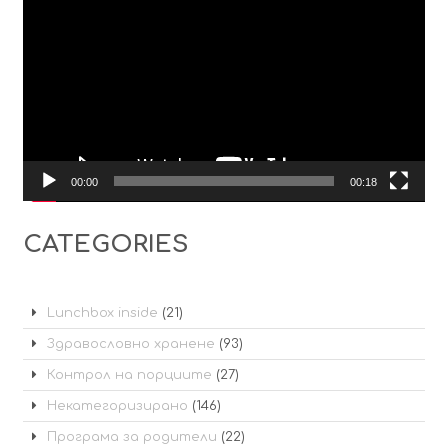
00:00
00:18
CATEGORIES
Lunchbox inside
(21)
Здравословно хранене
(93)
Контрол на порциите
(27)
Некатегоризирано
(146)
Програма за родители
(22)