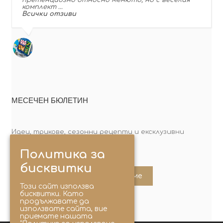
комплект …
Всички отзиви
МЕСЕЧЕН БЮЛЕТИН
Идеи, трикове, сезонни рецепти и ексклузивни
оферти. Абонирай се сега!
Политика за
бисквитки
Абонирайте ме
Този сайт използва
бисквитки. Като
продължавате да
използвате сайта, вие
приемате нашата