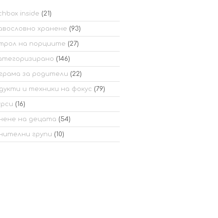
hbox inside
(21)
авословно хранене
(93)
трол на порциите
(27)
атегоризирано
(146)
грама за родители
(22)
дукти и техники на фокус
(79)
урси
(16)
нене на децата
(54)
нителни групи
(10)