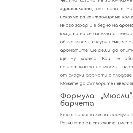
Честно казано не започнахм
здравословно,
от това в маг
искахме да контролираме коли
много захар и е бедно на аром
къщата ви се изпълва с невер
обича мюсли, сигурни сме, че 
ароматите, ще реши да опита
ще му хареса. Кой не оби
приготвянето на мюсли – игра
от сладки аромати с плодове, 
Можете да сътворите невероят
Формула „Мюсли
барчета
Ето я нашата лесна формула за
Разликата е в стъпките и мето