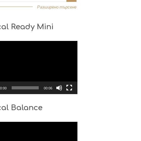
Разширено търсене
al Ready Mini
0:00
00:06
cal Balance