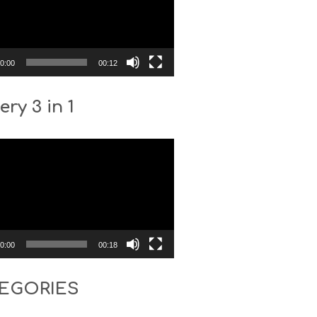
0:00
00:12
ery 3 in 1
0:00
00:18
EGORIES