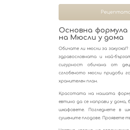
Рецептата
Основна формула 
на Мюсли у дома
Обичате ли мюсли за закуска!?
здравословната и най-бърза
сигурност обичана от дец
сглобеното мюсли придоби го
хранителен план.
Красотата на нашата формула
евтино да се направи у дома, 
шкафовете. Погледнете в ш
сушените плодове. Проявете т