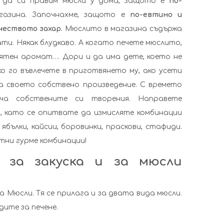
е да си правим мюсли у дома, защото е
по-
азина. Започнахме, защото е
по-евтино и
чеството захар.
Мюслито в магазина съдържа
ати. Някак блудкаво. А когато печете мюслито,
оятен аромат…. Дори и да има дете, което не
ако го въвлечете в приготвянето му, ако усети
 своето собствено произведение. С времето
ча собствените си творения. Направете
, като се опитвате да измисляте комбинации
ябълки, кайсии, боровинки, праскови, стафиди.
ни гурме комбинации!
“ за закуска и за мюсли
 Мюсли. Тя се прилага и за двата вида мюсли.
дите за печене.