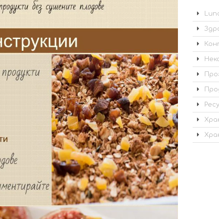
Lunc
Здр
Кон
Нек
Про
Про
Рес
Хра
Хра