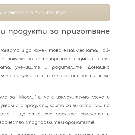
, можете да видите тук
и продукти за приготвяне
 Каквото и да кажем, това е най-лесната, най-
та закуска за натоварените седмици и със
ата, учениците и родителите. Домашно
ляма популярност и е част от почти всеки
 за „Мюсли“ е, че е изключително лесно и
буквално с продукти, които са ви останали по
кафа – ще откриете орехите, семената и
ворчество с подправките и ароматите!