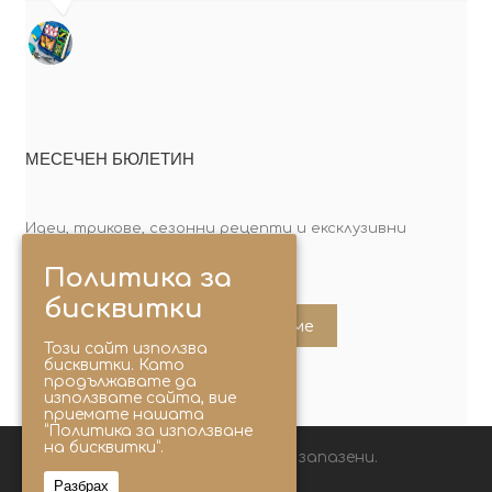
МЕСЕЧЕН БЮЛЕТИН
Идеи, трикове, сезонни рецепти и ексклузивни
оферти. Абонирай се сега!
Политика за
бисквитки
Абонирайте ме
Този сайт използва
бисквитки. Като
продължавате да
използвате сайта, вие
приемате нашата
“Политика за използване
на бисквитки”.
© 2025 Lunchbox®. Всички права запазени.
Разбрах