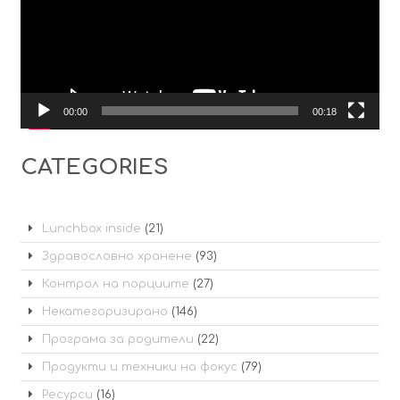
00:00
00:18
CATEGORIES
Lunchbox inside
(21)
Здравословно хранене
(93)
Контрол на порциите
(27)
Некатегоризирано
(146)
Програма за родители
(22)
Продукти и техники на фокус
(79)
Ресурси
(16)