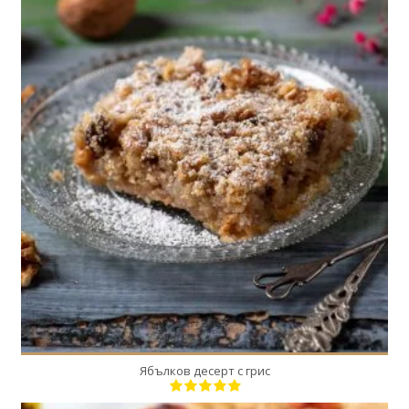
1
16
50 Min
Ябълков десерт с грис