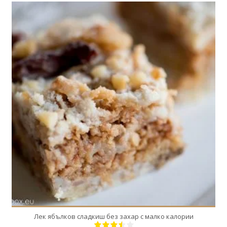
16
16
50 Min
Лек ябълков сладкиш без захар с малко калории