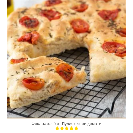
8
8
30 Min
Фокача хляб от Пулия с чери домати