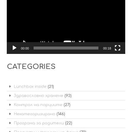
00:00
00:18
CATEGORIES
Lunchbox inside
(21)
Здравословно хранене
(93)
Контрол на порциите
(27)
Некатегоризирано
(146)
Програма за родители
(22)