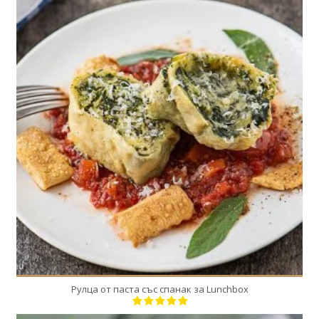
24
6
15 Min
Рулца от паста със спанак за Lunchbox