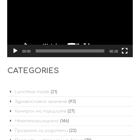
00:00
00:18
CATEGORIES
Lunchbox inside
(21)
Здравословно хранене
(93)
Контрол на порциите
(27)
Некатегоризирано
(146)
Програма за родители
(22)