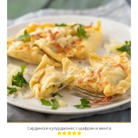
50
8
30 Min
Сардински кулурджонес с шафран и мента