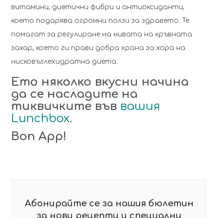
витамини, диетични фибри и антиоксиданти,
което подарява огромни ползи за здравето. Те
помагат за регулиране на нивата на кръвната
захар, което ги прави добра храна за хора на
нисковъглехидратна диета.
Ето няколко вкусни начина
да се насладите на
тиквичките във
вашия
Lunchbox.
Bon App!
Абонирайте се за нашия бюлетин
за нови рецепти и специални