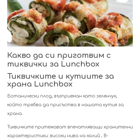
Какво да си приготвим с
тиквички за Lunchbox
Тиквичките и кутиите за
храна Lunchbox
Ботанически плод, възприеман като зеленчук,
който трябва да присъства в нашата кутия за
храна.
Тиквичките притежават впечатляващи хранителни
характеристики: високи нива на калий , В-