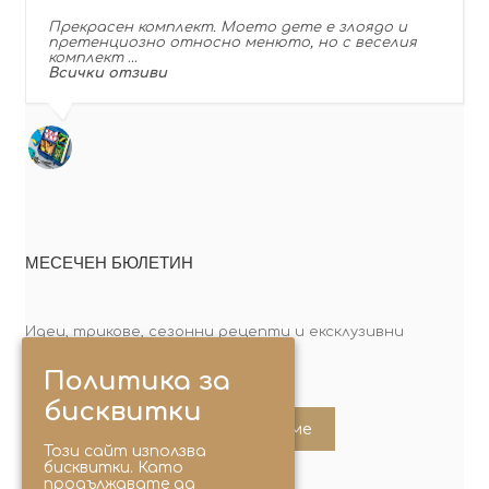
Прекрасен комплект. Моето дете е злоядо и
претенциозно относно менюто, но с веселия
комплект …
Всички отзиви
МЕСЕЧЕН БЮЛЕТИН
Идеи, трикове, сезонни рецепти и ексклузивни
оферти. Абонирай се сега!
Политика за
бисквитки
Абонирайте ме
Този сайт използва
бисквитки. Като
продължавате да