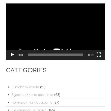
Видео
00:00
00:18
CATEGORIES
Lunchbox inside
(21)
Здравословно хранене
(93)
Контрол на порциите
(27)
Некатегоризирано
(146)