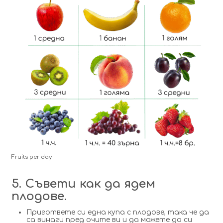
Fruits per day
5. Съвети как да ядем
плодов
е.
Пригответе си една купа с плодове, така че да
са винаги пред очите ви и да можете да си