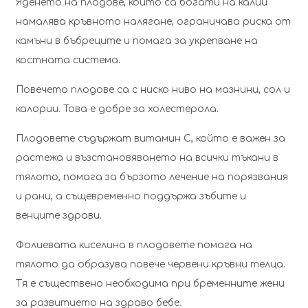
Яденето на плодове, които са богати на калий
намалява кръвното налягане, ограничава риска от
камъни в бъбреците и помага за укрепване на
костната система.
Повечето плодове са с ниско ниво на мазнини, сол и
калории. Това е добре за холестерола.
Плодовете съдържат витамин С, който е важен за
растежа и възстановяването на всички тъкани в
тялото, помага за бързото лечение на порязвания
и рани, а същевременно поддържа зъбите и
венците здрави.
Фолиевата киселина в плодовете помага на
тялото да образува повече червени кръвни телца.
Тя е съществено необходима при бременните жени
за развитието на здраво бебе.