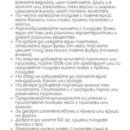
вземате веднага, щом пожелаете. Дори и в
компот или замразени, тези вкусни и шарени
изкушения винаги имат полезни качества.
По-често хапвайте плодове с повече калий
като банани, сини сливи, сушени праскови и
кайсии.
Разнообразявайте чинията с плодове. Всеки
един от тях има различни характеристики и
дават различни вещества.
По-добре да изядете един портокал,
отколкото един фреш от него, тъй като
целият плод има много повече фибри (полезни
влакна).
На закуска добавете кръгчета портокал или
праскова, пийте 100% сок от грейпфрут или си
направете плодово кисело мляко с пресни
плодове.
На обяд не забравяйте да хапнете една
мандарина, банан или грозде.
На вечеря добавете парченца ананас към
салатата. Опитайте и с гроздови зърна или
резенчета портокал.
Предизвикайте кулинарните си умения и
пригответе пилешко месо с праскови или
ананас.
За десерт изпечете ябълки с канела или круши
на фурна
Добре е да имате 100 гр. сушени плодове
винаги с вас.
Замразено кисело мляко с плодове също е