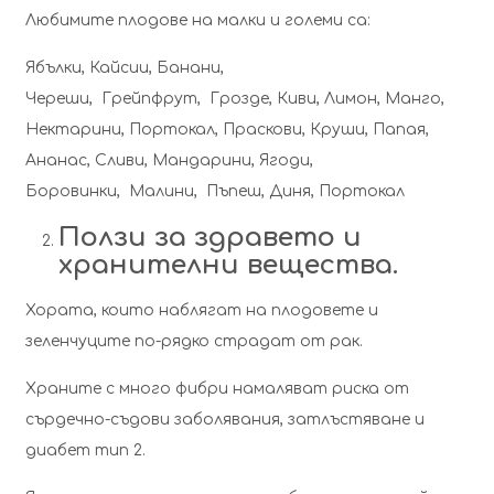
Любимите плодове на малки и големи са:
Ябълки, Кайсии, Банани,
Череши, Грейпфрут, Грозде, Киви, Лимон, Манго,
Нектарини, Портокал, Праскови, Круши, Папая,
Ананас, Сливи, Мандарини, Ягоди,
Боровинки, Малини, Пъпеш, Диня, Портокал
Ползи за здравето и
хранителни вещества.
Хората, които наблягат на плодовете и
зеленчуците по-рядко страдат от рак.
Храните с много фибри намаляват риска от
сърдечно-съдови заболявания, затлъстяване и
диабет тип 2.