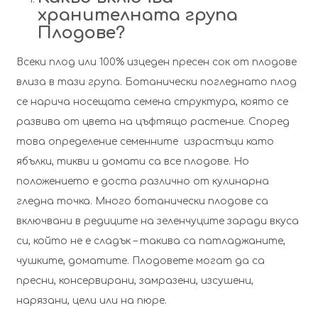
хранителната група
Плодове?
Всеки плод или 100% изцеден пресен сок от плодове
влиза в тази група. Ботанически погледнато плод
се нарича носещата семена структура, която се
развива от цвета на цъфтящо растение. Според
това определение семенните израстъци като
ябълки, тикви и домати са все плодове. Но
положението е доста различно от кулинарна
гледна точка. Много ботанически плодове са
включвани в редиците на зеленчуците заради вкуса
си, който не е сладък – такива са патладжаните,
чушките, доматите. Плодовете могат да са
пресни, консервирани, замразени, изсушени,
нарязани, цели или на пюре.