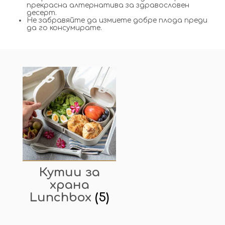
прекрасна алтернатива за здравословен
десерт.
Не забравяйте да измиете добре плода преди
да го консумирате.
Кутии за
храна
Lunchbox
(5)