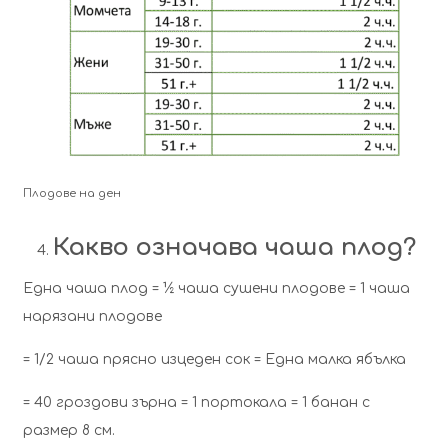
Плодове на ден
Какво означава чаша плод?
Eдна чаша плод = ½ чаша сушени плодове = 1 чаша
нарязани плодове
= 1/2 чаша прясно изцеден сок = Една малка ябълка
= 40 гроздови зърна = 1 портокала = 1 банан с
размер 8 см.