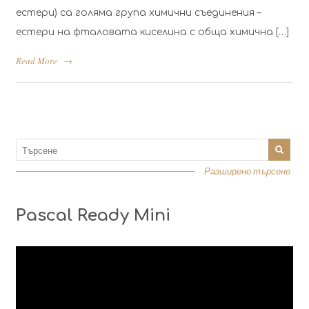
естери) са голяма група химични съединения –
естери на фталовата киселина с обща химична […]
Read More
→
Разширено търсене
Pascal Ready Mini
Видео