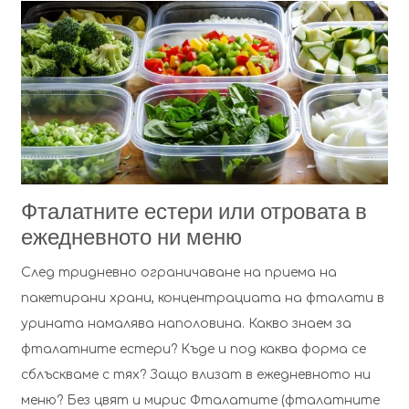
Фталатните естери или отровата в
ежедневното ни меню
След тридневно ограничаване на приема на
пакетирани храни, концентрациата на фталати в
урината намалява наполовина. Какво знаем за
фталатните естери? Къде и под каква форма се
сблъскваме с тях? Защо влизат в ежедневното ни
меню? Без цвят и мирис Фталатите (фталатните