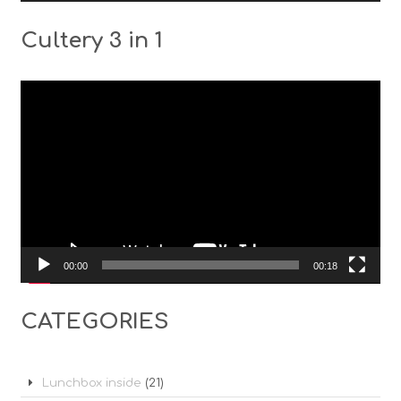
Cultery 3 in 1
Видео
00:00
00:18
CATEGORIES
Lunchbox inside
(21)