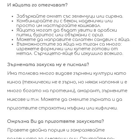
И яйцата го отегчават?
Забъркайте омлет със зеленчуци или сирена.
Комбинирайте ги с бекон, наденички или
просто им настъргайте кашкавал.
Яйцата могат да бъдат увити в арабски
питки, буритос или объркани с ориз.
Можете да направите салатен сандвич с яйца.
Възможностите за яйца на тиган са много:
изрежете формички или купете готови от
метал. Сърчицето-яйце би изкушило всекиго.
Зърнената закуска му е писнала?
Има толкова много видове зърнени култури като
киноа (технически не е зърно, но някак напомня и е
много богато на протеини), амарант, зърнените
миксове и т.н. Можете да смелите зърната и да
приготвите страхотни мъфини или кифлички.
Омръзна Ви да приготвяте закуската?
Правете двойна порция и замразявайте
половината за следващи дни. Опитайте по-