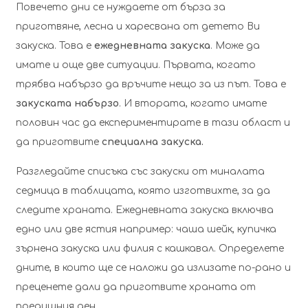
Повечето дни се нуждаете от бърза за
приготвяне, лесна и харесвана от детето Ви
закуска. Това е
ежедневната закуска
. Може да
имате и още две ситуации. Първата, когато
трябва набързо да връчите нещо за из път. Това е
закуската набързо
. И втората, когато имате
половин час да експериментирате в тази област и
да приготвите
специална закуска.
Разгледайте списъка със закуски от миналата
седмица в таблицата, която изготвихте, за да
следите храната. Ежедневната закуска включва
едно или две ястия например: чаша шейк, купичка
зърнена закуска или филия с кашкавал. Определете
дните, в които ще се наложи да излизате по-рано и
преценете дали да приготвите храната от
предишния ден.