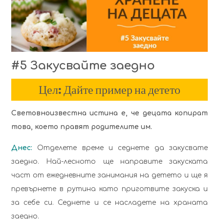
#5 Закусвайте заедно
Цел: Дайте пример на детето
Световноизвестна истина е, че децата копират
това, което правят родителите им.
Днес:
Отделете време и седнете да закусвате
заедно. Най-лесното ще направите закуската
част от ежедневните занимания на детето и ще я
превърнете в рутина като приготвите закуска и
за себе си. Седнете и се насладете на храната
заедно.