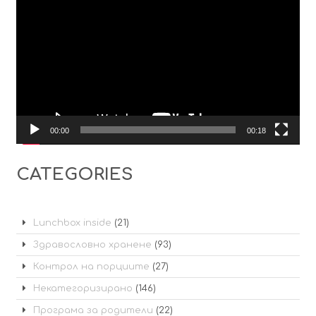
00:00
00:18
CATEGORIES
Lunchbox inside
(21)
Здравословно хранене
(93)
Контрол на порциите
(27)
Некатегоризирано
(146)
Програма за родители
(22)