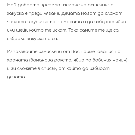
Най-доброто време за вземане на решения за
закуска е преди лягане. Децата могат да сложат
чашата и купичката на масата и да изберат яйца
или шейк, който те искат. Така самите те ще са
избрали закуската си.
Използвайте измислени от Вас наименования на
храната (бананова ракета, яйца по бабиния начин)
и ги сложете в списък, от който да избират
децата.