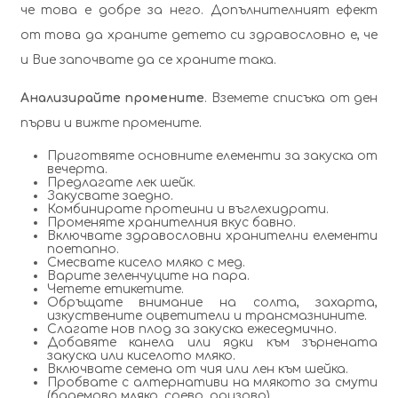
че това е добре за него. Допълнителният ефект
от това да храните детето си здравословно е, че
и Вие започвате да се храните така.
Анализирайте промените
. Вземете списъка от ден
първи и вижте промените.
Приготвяте основните елементи за закуска от
вечерта.
Предлагате лек шейк.
Закусвате заедно.
Комбинирате протеини и въглехидрати.
Променяте хранителния вкус бавно.
Включвате здравословни хранителни елементи
поетапно.
Смесвате кисело мляко с мед.
Варите зеленчуците на пара.
Четете етикетите.
Обръщате внимание на солта, захарта,
изкуствените оцветители и трансмазнините.
Слагате нов плод за закуска ежеседмично.
Добавяте канела или ядки към зърнената
закуска или киселото мляко.
Включвате семена от чия или лен към шейка.
Пробвате с алтернативи на млякото за смути
(бадемово мляко, соево, оризово).