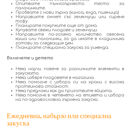
Опитвате пълнозърнесто тесто за
палачинките.
Пробвате с нови зърна (киноа, елда, пшеница)
Направихте омлет със зеленчуци или сирене
тофу.
Планирате покупките още от дома.
Купувате свежи плодове и зеленчуци
Направихте по-голямо количество овесена
каша или палачинки, за да имате в хладилника
готови за следващия ден.
Планирате специална закуска за уикенда.
Включете и детето
Нека научи повече за различните елементи в
закуската.
Нека избере плодовете в магазина.
Нека помогне с избора си на храни с висока
протеинова стойност.
Нека предложи как да приготвите яйцата.
Нека помогне в четенето на етикета и избора
на по-здравословна зърнена закуска.
Ежедневна, набързо или специална
закуска