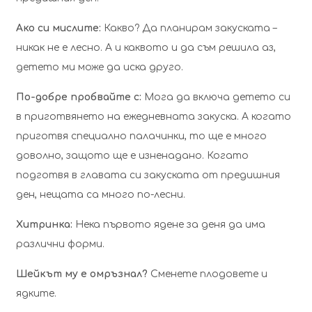
Ако си мислите:
Какво? Да планирам закуската –
никак не е лесно. А и каквото и да съм решила аз,
детето ми може да иска друго.
По-добре пробвайте с:
Мога да включа детето си
в приготвянето на ежедневната закуска. А когато
приготвя специално палачинки, то ще е много
доволно, защото ще е изненадано. Когато
подготвя в главата си закуската от предишния
ден, нещата са много по-лесни.
Хитринка:
Нека първото ядене за деня да има
различни форми.
Шейкът му е омръзнал?
Сменете плодовете и
ядките.