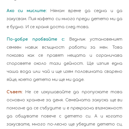
Ако си мислите:
Нямам време да седна и да
закусвам. Пия кафето си много преди детето ми да
е будно. И се храня доста след това.
По-добре пробвайте с:
Веднъж установеният
семеен навик всъщност работи за мен. Това
показва как се правят нещата и ограничава
споровете около тази дейност. Ще изпия една
чаша вода или чай и ще изям половината сварено
яйце, което детето ми ще ми даде.
Съвет:
Не се изкушавайте да пропускате това
основно хранене за деня. Семейната закуска ще ви
помогне да се събудите и е прекрасна възможност
да общувате повече с детето си. А и когато
закусвате, много по-лесно ще убедите детето си,