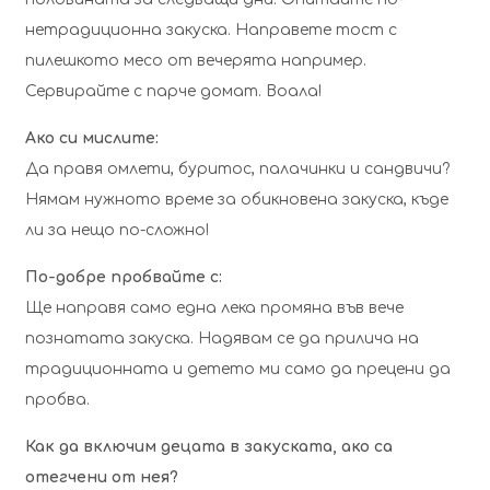
нетрадиционна закуска. Направете тост с
пилешкото месо от вечерята например.
Сервирайте с парче домат. Воала!
Ако си мислите:
Да правя омлети, буритос, палачинки и сандвичи?
Нямам нужното време за обикновена закуска, къде
ли за нещо по-сложно!
По-добре пробвайте с:
Ще направя само една лека промяна във вече
познатата закуска. Надявам се да прилича на
традиционната и детето ми само да прецени да
пробва.
Как да включим децата в закуската, ако са
отегчени от нея?