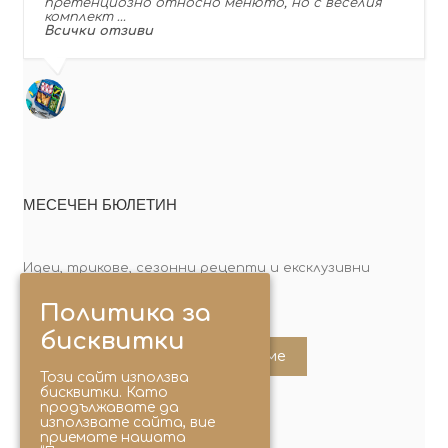
претенциозно относно менюто, но с веселия
комплект …
Всички отзиви
МЕСЕЧЕН БЮЛЕТИН
Идеи, трикове, сезонни рецепти и ексклузивни
оферти. Абонирай се сега!
Политика за
бисквитки
Абонирайте ме
Този сайт използва
бисквитки. Като
продължавате да
използвате сайта, вие
приемате нашата