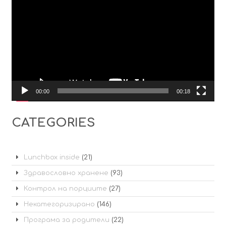
00:00
00:18
CATEGORIES
Lunchbox inside
(21)
Здравословно хранене
(93)
Контрол на порциите
(27)
Некатегоризирано
(146)
Програма за родители
(22)