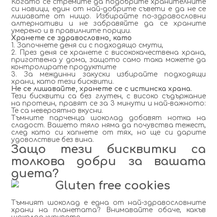
Когато се стремите да подобрите хранителните
си навици, един от най-добрите съвети е да не се
лишавате от нищо. Избирайте по-здравословни
алтернативи и не забравяйте да се храните
умерено и в
правилните порции.
Хранете се здравословно, като
1. Започнете деня си с подходящо смути,
2. През деня се хранете с висококачествена храна,
приготвена у дома, защото само така можете да
контролирате продуктите
3. За междинни закуски избирайте подходящи
храни, като тези бисквити.
Не се лишавайте, хранете се с истинска храна.
Тези бисквити са без глутен, с високо съдържание
на протеин, правят се за 3 минути и най-важното:
Те са невероятно вкусни.
Тъмните парченца шоколад добавят нотка на
сладост. Вашето тяло няма да почувства тежест,
след като си хапнете от тях, но ще си дарите
удоволствие без вина.
Защо тези бисквитки са
толкова добри за вашата
диета?
Тъмният шоколад е една от най-здравословните
храни на планетата? Внимавайте обаче, какъв