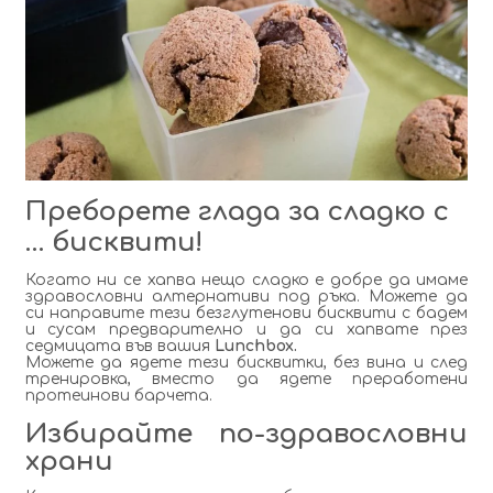
Преборете глада за сладко с
… бисквити!
Когато ни се хапва нещо сладко е добре да имаме
здравословни алтернативи под ръка. Можете да
си направите тези безглутенови бисквити с бадем
и сусам предварително и да си хапвате през
седмицата във вашия
Lunchbox.
Можете да ядете тези бисквитки, без вина и след
тренировка, вместо да ядете преработени
протеинови барчета.
Избирайте по-здравословни
храни