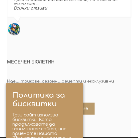
комплект …
Всички отзиви
МЕСЕЧЕН БЮЛЕТИН
Идеи, трикове, сезонни рецепти и ексклузивни
оферти. Абонирай се сега!
Политика за
бисквитки
Абонирайте ме
Този сайт използва
бисквитки. Като
продължавате да
използвате сайта, вие
приемате нашата