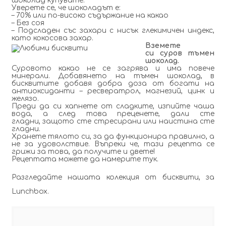
шоколад купувате.
Уверете се, че шоколадът е:
– 70% или по-високо съдържание на какао
– Без соя
– Подсладен със захари с нисък глекимичен индекс,
като кокосова захар.
Вземете
си суров тъмен
шоколад.
Суровото какао не се загрява и има повече
минерали. Добавянето на тъмен шоколад, в
бисквитите добавя добра доза от богати на
антиоксиданти – ресвератрол, магнезий, цинк и
желязо.
Преди да си хапнете от сладките, изпийте чаша
вода, а след това преценете, дали сте
гладни, защото сте стресирани или наистина сте
гладни.
Хранете тялото си, за да функционира правилно, а
не за удоволствие. Въпреки че, тази рецепта се
грижи за това, да получите и двете!
Рецептата можете да намерите тук.
Разгледайте нашата колекция от бисквити
, за
Lunchbox.